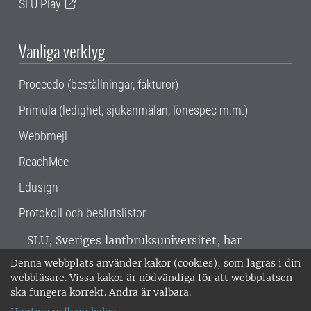
SLU Play
Vanliga verktyg
Proceedo (beställningar, fakturor)
Primula (ledighet, sjukanmälan, lönespec m.m.)
Webbmejl
ReachMee
Edusign
Protokoll och beslutslistor
SLU, Sveriges lantbruksuniversitet, har
verksamhet över hela Sverige. Huvudorter är
Denna webbplats använder kakor (cookies), som lagras i din
Alnarp, Uppsala och Umeå.
SLU är
webbläsare. Vissa kakor är nödvändiga för att webbplatsen
miljöcertifierat enligt ISO 14001. •
Telefon:
ska fungera korrekt. Andra är valbara.
018-67 10 00 • Org nr: 202100-2817 •
Om