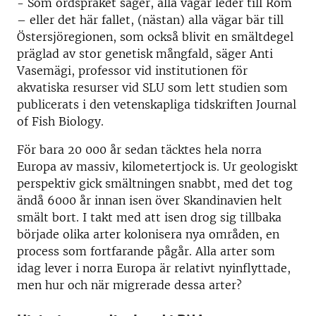
- Som ordspråket säger, alla vägar leder till Rom
– eller det här fallet, (nästan) alla vägar bär till
Östersjöregionen, som också blivit en smältdegel
präglad av stor genetisk mångfald, säger Anti
Vasemägi, professor vid institutionen för
akvatiska resurser vid SLU som lett studien som
publicerats i den vetenskapliga tidskriften Journal
of Fish Biology.
För bara 20 000 år sedan täcktes hela norra
Europa av massiv, kilometertjock is. Ur geologiskt
perspektiv gick smältningen snabbt, med det tog
ändå 6000 år innan isen över Skandinavien helt
smält bort. I takt med att isen drog sig tillbaka
började olika arter kolonisera nya områden, en
process som fortfarande pågår. Alla arter som
idag lever i norra Europa är relativt nyinflyttade,
men hur och när migrerade dessa arter?