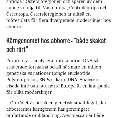
spridda i Östersjöregionen och spåren av dem
kunde vi följa till Västeuropa, Centraleuropa och
Östeuropa. Östersjöregionen är alltså en
mötesplats för flera divergerade moderslinjer hos
abborre.
Kärngenomet hos abborre – "både skakat
och rört”
Förutom att analysera mitokondrie-DNA så
studerade forskarna också närmare en miljon
genetiska variationer (Single Nucleotide
Polymorphism, SNPs) i kärn-DNA. Analysen
visade inte bara att norra Europa är en knutpunkt
för olika moderslinjer.
- Området är också en genetisk smältdegel, där
abborrarnas kärngenom har genomgått
omfattande omblandning. Arvsmassan är både