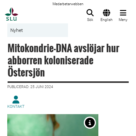
Medarbetarwebben
Till startsida
Sök
English
Meny
Nyhet
Mitokondrie-DNA avslöjar hur
abborren koloniserade
Östersjön
PUBLICERAD: 25 JUNI 2024
KONTAKT