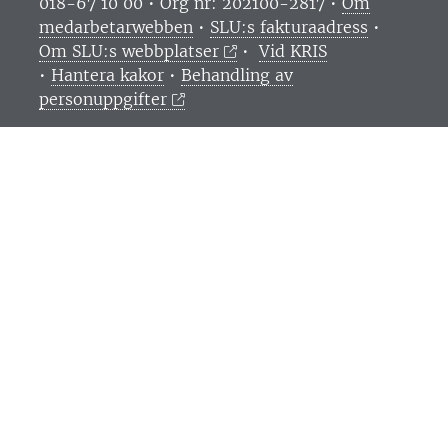
018-67 10 00 • Org nr: 202100-2817 •
Om
medarbetarwebben
•
SLU:s fakturaadress
•
Om SLU:s webbplatser
•
Vid KRIS
•
Hantera kakor
•
Behandling av
personuppgifter