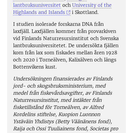
lantbruksuniversitet
och
University of the
Highlands and Islands
i Skottland.
I studien isolerade forskarna DNA från
laxfjäll. Laxfjällen kommer från provarkiven
vid Finlands Naturresursinstitut och Svenska
lantbruksuniversitetet. De undersökta fjällen
kom från lax som fiskades mellan åren 1928
och 2020 i Torneälven, Kalixälven och längs
Bottenvikens kust.
Undersökningen finansierades av Finlands
jord- och skogsbruksministerium, med
medel från fiskevårdsavgifter, av Finlands
Naturresursinstitut, med intäkter från
fisketillstånd för Torneälven, av Alfred
Kordelins stiftelse, Kuopion Luonnon
Ystäväin Yhdistys (Betty Väänänens fond),
Raija och Ossi Tuuliainens fond, Societas pro