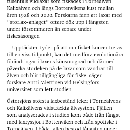
tusentals vildlaxar som fiskades i Torneälven,
Kalixälven och längs Bottenvikens kust mellan
åren 1928 och 2020. Forskarna fann att laxar med
”storlax-anlaget” oftare dök upp i fångsten
under försommaren än senare under
fiskesäsongen.
– Upptäckten tyder på att om fisket koncentreras
till en viss tidpunkt, kan det medföra evolutionära
förändringar i laxens könsmognad och därmed
påverka storleken på de laxar som vandrar till
älven och blir tillgängliga för fiske, säger
forskare Antti Miettinen vid Helsingfors
universitet som lett studien.
Östersjöns största laxbestånd leker i Torneälvens
och Kalixälvens vidsträckta älvsystem. Fjällen
som analyserades i studien kom både från fångst
med laxryssjor i Bottenviken och från spöfiske i
Torneälven. I båda fallen bestod fångsten under