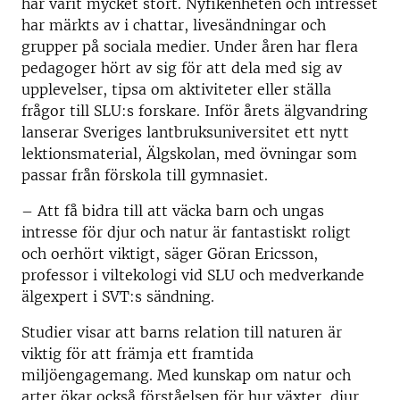
har varit mycket stort. Nyfikenheten och intresset
har märkts av i chattar, livesändningar och
grupper på sociala medier. Under åren har flera
pedagoger hört av sig för att dela med sig av
upplevelser, tipsa om aktiviteter eller ställa
frågor till SLU:s forskare.
Inför årets älgvandring
lanserar Sveriges lantbruksuniversitet ett nytt
lektionsmaterial, Älgskolan, med övningar
som
passar från förskola till gymnasiet.
– Att få bidra till att väcka barn och ungas
intresse för djur och natur är fantastiskt roligt
och oerhört viktigt, säger Göran Ericsson,
professor i viltekologi vid SLU och medverkande
älgexpert i SVT:s sändning.
Studier visar att barns relation till naturen är
viktig för att främja ett framtida
miljöengagemang. Med kunskap om natur och
arter ökar också förståelsen för hur växter, djur