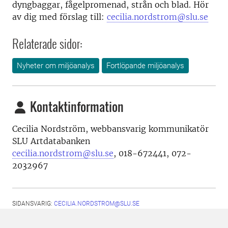
dyngbaggar, fågelpromenad, strån och blad. Hör
av dig med förslag till:
cecilia.nordstrom@slu.se
Relaterade sidor:
Nyheter om miljöanalys
Fortlöpande miljöanalys
Kontaktinformation
Cecilia Nordström,
webbansvarig kommunikatör
SLU Artdatabanken
cecilia.nordstrom@slu.se
,
018-672441, 072-
2032967
SIDANSVARIG:
CECILIA.NORDSTROM@SLU.SE