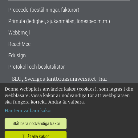
Proceedo (beställningar, fakturor)
Primula (ledighet, sjukanmälan, lönespec m.m.)
Webbmejl
ReachMee
Edusign
Protokoll och beslutslistor
SLU, Sveriges lantbruksuniversitet, har
verksamhet över hela Sverige. Huvudorter är
Denna webbplats använder kakor (cookies), som lagras i din
Alnarp, Uppsala och Umeå.
SLU är
webbläsare. Vissa kakor är nödvändiga för att webbplatsen
miljöcertifierat enligt ISO 14001. •
Telefon:
ska fungera korrekt. Andra är valbara.
018-67 10 00 • Org nr: 202100-2817 •
Om
Hantera valbara kakor
medarbetarwebben
•
SLU:s fakturaadress
•
Om SLU:s webbplatser
•
Vid KRIS
Tillåt bara nödvändiga kakor
•
Hantera kakor
•
Behandling av
Tillåt alla kakor
personuppgifter