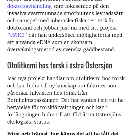
doktorsavhandling
som fokuserade på den
invasiva svartmunnade smörbultens levnadssätt
och samspel med inhemska fiskarter. Erik är
doktorand och jobbar just nu med sitt projekt
”ePIKE”
där han undersöker möjligheterna med
att använda eDNA som en skonsam
övervakningsmetod av svenska gäddbestånd.
Otolitkemi hos torsk i östra Östersjön
Isas nya projekt handlar om otolitkemi hos torsk
och kan bidra till ny kunskap om faktorer som
påverkar tillväxten hos torsk från
Bornholmsbassängen. Det här väntas i sin tur ha
betydelse för torskförvaltningen och kan i
förlängningen bidra till att förbättra Östersjöns
ekologiska status.
Först och främst, hur känns det att ha fått det