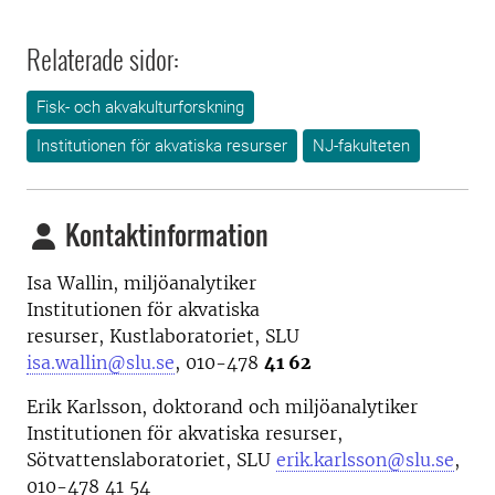
Relaterade sidor:
Fisk- och akvakulturforskning
Institutionen för akvatiska resurser
NJ-fakulteten
Kontaktinformation
Isa Wallin, miljöanalytiker
Institutionen för akvatiska
resurser, Kustlaboratoriet, SLU
isa.wallin@slu.se
, 010-478
41 62
Erik Karlsson, doktorand och m
iljöanalytiker
Institutionen för akvatiska resurser,
Sötvattenslaboratoriet, SLU
erik.karlsson@slu.se
,
010-478 41 54