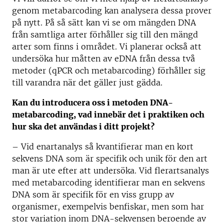
genom metabarcoding kan analysera dessa prover
på nytt. På så sätt kan vi se om mängden DNA
från samtliga arter förhåller sig till den mängd
arter som finns i området. Vi planerar också att
undersöka hur måtten av eDNA från dessa två
metoder (qPCR och metabarcoding) förhåller sig
till varandra när det gäller just gädda.
Kan du introducera oss i metoden DNA-
metabarcoding, vad innebär det i praktiken och
hur ska det användas i ditt projekt?
–
Vid enartanalys så kvantifierar man en kort
sekvens DNA som är specifik och unik för den art
man är ute efter att undersöka. Vid flerartsanalys
med metabarcoding identifierar man en sekvens
DNA som är specifik för en viss grupp av
organismer, exempelvis benfiskar, men som har
stor variation inom DNA-sekvensen beroende av