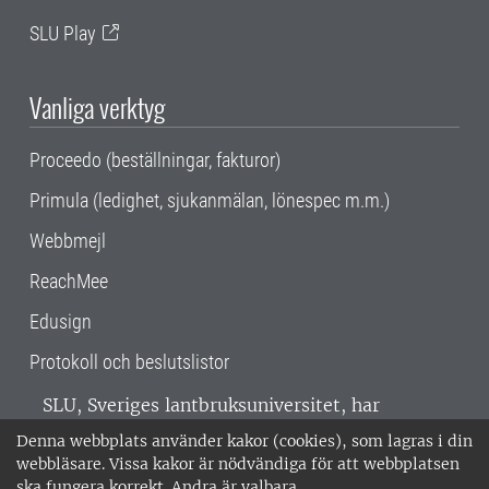
SLU Play
Vanliga verktyg
Proceedo (beställningar, fakturor)
Primula (ledighet, sjukanmälan, lönespec m.m.)
Webbmejl
ReachMee
Edusign
Protokoll och beslutslistor
SLU, Sveriges lantbruksuniversitet, har
verksamhet över hela Sverige. Huvudorter är
Denna webbplats använder kakor (cookies), som lagras i din
Alnarp, Uppsala och Umeå.
SLU är
webbläsare. Vissa kakor är nödvändiga för att webbplatsen
miljöcertifierat enligt ISO 14001. •
Telefon:
ska fungera korrekt. Andra är valbara.