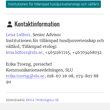
Institutionen för tillämpad husdjursvetenskap och välfärd
Kontaktinformation
Lena Lidfors,
Senior Advisor
Institutionen för tillämpad husdjursvetenskap och
välfärd, Tillämpad etologi
lena.lidfors@slu.se
,
+4651167215, +46703468032
Erika Troeng, presschef
Kommunikationsavdelningen, SLU
erika.troeng@slu.se
, 018-67 26 08, 073-807 88
90
SIDANSVARIG:
ERIKA.TROENG@SLU.SE