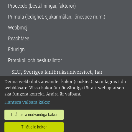
Proceedo (beställningar, fakturor)
Primula (ledighet, sjukanmälan, lönespec m.m.)
Webbmejl
ReachMee
Edusign
Protokoll och beslutslistor
SLU, Sveriges lantbruksuniversitet, har
verksamhet över hela Sverige. Huvudorter är
Denna webbplats använder kakor (cookies), som lagras i din
Alnarp, Uppsala och Umeå.
SLU är
webbläsare. Vissa kakor är nödvändiga för att webbplatsen
miljöcertifierat enligt ISO 14001. •
Telefon:
ska fungera korrekt. Andra är valbara.
018-67 10 00 • Org nr: 202100-2817 •
Om
Hantera valbara kakor
medarbetarwebben
•
SLU:s fakturaadress
•
Om SLU:s webbplatser
•
Vid KRIS
Tillåt bara nödvändiga kakor
•
Hantera kakor
•
Behandling av
Tillåt alla kakor
personuppgifter