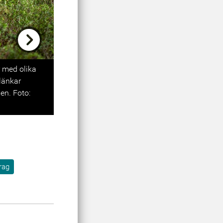
Next
r med olika
länkar
en. Foto:
rag