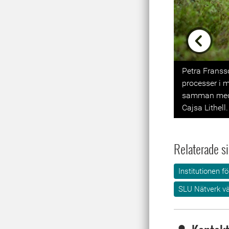
Previou
Petra Franss
processer i 
samman med k
Cajsa Lithell.
Relaterade si
Institutionen f
SLU Nätverk v