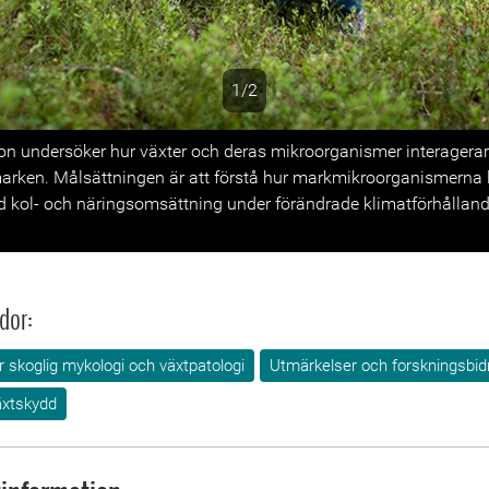
1/2
s
on undersöker hur växter och deras mikroorganismer interagera
marken. Målsättningen är att förstå hur markmikroorganismerna 
ol- och näringsomsättning under förändrade klimatförhålland
dor:
ör skoglig mykologi och växtpatologi
Utmärkelser och forskningsbid
äxtskydd