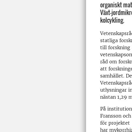
organiskt mat
Växt-jordmikr
kolcykling.
Vetenskapsråd
statliga fors
till forskning
vetenskapsom
råd om forskn
att forskning
samhället. De
Vetenskapsråd
utlysningar i
nästan 1,29 m
På institutio
Fransson och 
för projektet
har mykorrhi