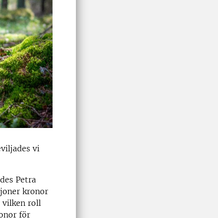
iljades vi
ades Petra
ljoner kronor
vilken roll
onor för