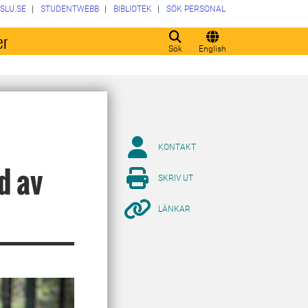
SLU.SE
STUDENTWEBB
BIBLIOTEK
SÖK PERSONAL
er
Sök
English
KONTAKT
d av
SKRIV UT
LÄNKAR