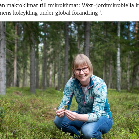
ån makroklimat till mikroklimat: Växt-jordmikrobiella i
ens kolcykling under global förändring".