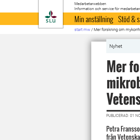
Medarbetarwebben
Information och service för medarbetar
Till startsida
Min anställning
Stöd & s
start mw
/
Mer forskning om mykorrhi
Nyhet
Mer fo
mikrob
Veten
PUBLICERAD: 01 N
Petra Fransso
från Vetenska