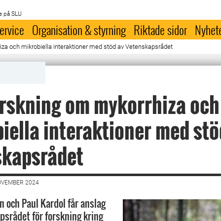
e på SLU
ervice
Organisation & styrning
Riktade sidor
Nyhet
za och mikrobiella interaktioner med stöd av Vetenskapsrådet
rskning om mykorrhiza och
iella interaktioner med stö
skapsrådet
OVEMBER 2024
n och Paul Kardol får anslag
psrådet för forskning kring