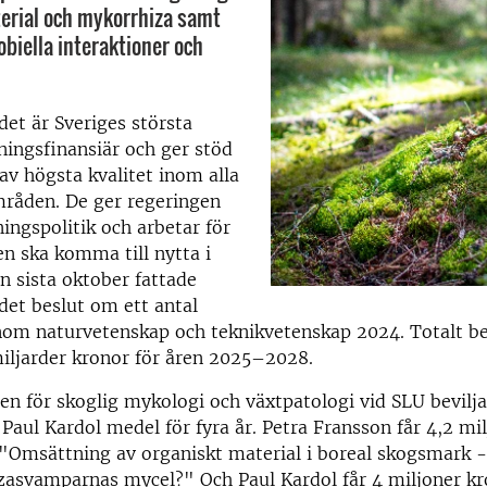
erial och mykorrhiza samt
obiella interaktioner och
et är Sveriges största
kningsfinansiär och ger stöd
 av högsta kvalitet inom alla
råden. De ger regeringen
ingspolitik och arbetar för
en ska komma till nytta i
n sista oktober fattade
et beslut om ett antal
nom naturvetenskap och teknikvetenskap 2024. Totalt bev
iljarder kronor för åren 2025–2028.
nen för skoglig mykologi och växtpatologi vid SLU bevilj
Paul Kardol medel för fyra år. Petra Fransson får 4,2 mi
 "Omsättning av organiskt material i boreal skogsmark - 
zasvamparnas mycel?" Och Paul Kardol får 4 miljoner kr