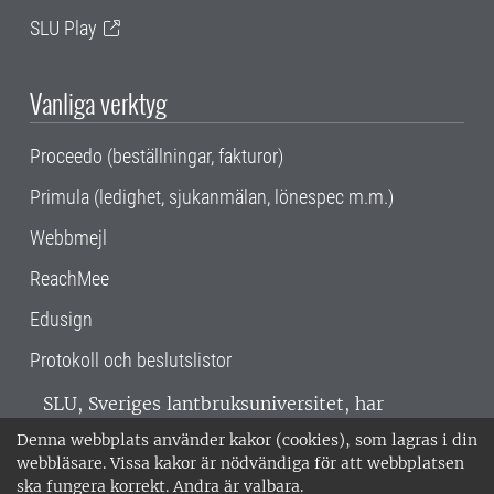
SLU Play
Vanliga verktyg
Proceedo (beställningar, fakturor)
Primula (ledighet, sjukanmälan, lönespec m.m.)
Webbmejl
ReachMee
Edusign
Protokoll och beslutslistor
SLU, Sveriges lantbruksuniversitet, har
verksamhet över hela Sverige. Huvudorter är
Denna webbplats använder kakor (cookies), som lagras i din
Alnarp, Uppsala och Umeå.
SLU är
webbläsare. Vissa kakor är nödvändiga för att webbplatsen
miljöcertifierat enligt ISO 14001. •
Telefon:
ska fungera korrekt. Andra är valbara.