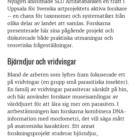
Nyligen anordnade SLU Artdatabanken en träff i
Uppsala för Svenska artprojektets aktiva forskare
– en chans för taxonomer och systematiker från
olika delar av landet att samlas. Forskarna
presenterade här sina pågående projekt och
diskuterade både praktiska utmaningar och
teoretiska frågeställningar.
Björndjur och vridvingar
Bland de arbeten som lyftes fram fokuserade ett
på vridvingar (en grupp små parasitiska insekter).
En familj av vridvingar parasiterar särskilt på bin,
och här använder forskare museisamlingar av
värddjuret för att lära sig mer om parasiten. I
artbestämningen kan forskarna kombinera DNA-
information med morfometri, det vill säga mått
på anatomiska karaktärer. Ett annat
forskningsprojekt studerar björndjur,