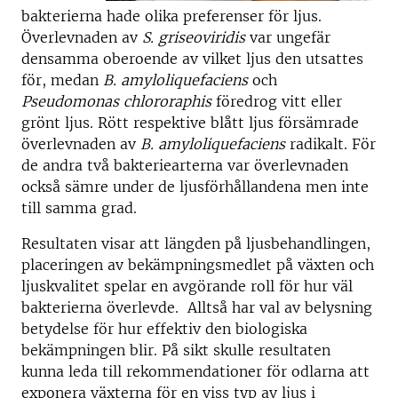
bakterierna hade olika preferenser för ljus.
Överlevnaden av
S. griseoviridis
var ungefär
densamma oberoende av vilket ljus den utsattes
för, medan
B. amyloliquefaciens
och
Pseudomonas chlororaphis
föredrog vitt eller
grönt ljus. Rött respektive blått ljus försämrade
överlevnaden av
B. amyloliquefaciens
radikalt. För
de andra två bakteriearterna var överlevnaden
också sämre under de ljusförhållandena men inte
till samma grad.
Resultaten visar att längden på ljusbehandlingen,
placeringen av bekämpningsmedlet på växten och
ljuskvalitet spelar en avgörande roll för hur väl
bakterierna överlevde. Alltså har val av belysning
betydelse för hur effektiv den biologiska
bekämpningen blir. På sikt skulle resultaten
kunna leda till rekommendationer för odlarna att
exponera växterna för en viss typ av ljus i