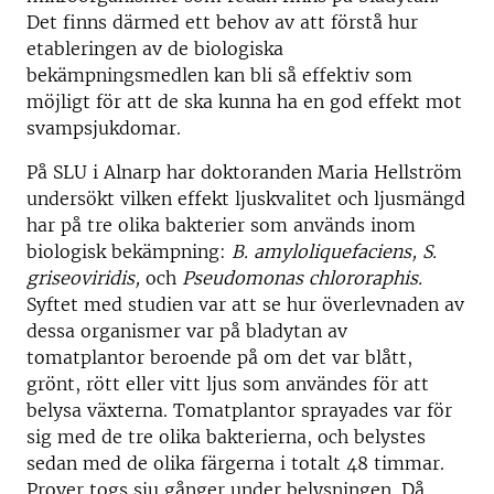
Det finns därmed ett behov av att förstå hur
etableringen av de biologiska
bekämpningsmedlen kan bli så effektiv som
möjligt för att de ska kunna ha en god effekt mot
svampsjukdomar.
På SLU i Alnarp har doktoranden Maria Hellström
undersökt vilken effekt ljuskvalitet och ljusmängd
har på tre olika bakterier som används inom
biologisk bekämpning:
B. amyloliquefaciens, S.
griseoviridis,
och
Pseudomonas chlororaphis.
Syftet med studien var att se hur överlevnaden av
dessa organismer var på bladytan av
tomatplantor beroende på om det var blått,
grönt, rött eller vitt ljus som användes för att
belysa växterna. Tomatplantor sprayades var för
sig med de tre olika bakterierna, och belystes
sedan med de olika färgerna i totalt 48 timmar.
Prover togs sju gånger under belysningen. Då