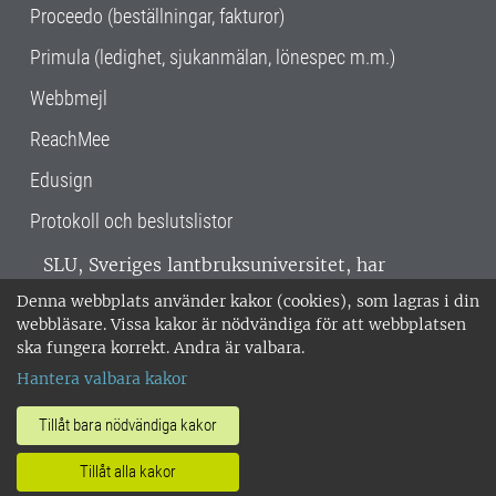
Proceedo (beställningar, fakturor)
Primula (ledighet, sjukanmälan, lönespec m.m.)
Webbmejl
ReachMee
Edusign
Protokoll och beslutslistor
SLU, Sveriges lantbruksuniversitet, har
verksamhet över hela Sverige. Huvudorter är
Denna webbplats använder kakor (cookies), som lagras i din
Alnarp, Uppsala och Umeå.
SLU är
webbläsare. Vissa kakor är nödvändiga för att webbplatsen
miljöcertifierat enligt ISO 14001. •
Telefon:
ska fungera korrekt. Andra är valbara.
018-67 10 00 • Org nr: 202100-2817 •
Om
Hantera valbara kakor
medarbetarwebben
•
SLU:s fakturaadress
•
Om SLU:s webbplatser
•
Vid KRIS
Tillåt bara nödvändiga kakor
•
Hantera kakor
•
Behandling av
Tillåt alla kakor
personuppgifter