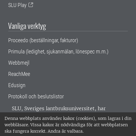
SLU Play
Vanliga verktyg
Proceedo (beställningar, fakturor)
Primula (ledighet, sjukanmälan, lönespec m.m.)
Webbmejl
ReachMee
Edusign
Protokoll och beslutslistor
SLU, Sveriges lantbruksuniversitet, har
verksamhet över hela Sverige. Huvudorter är
Denna webbplats använder kakor (cookies), som lagras i din
Alnarp, Uppsala och Umeå.
SLU är
webbläsare. Vissa kakor är nödvändiga för att webbplatsen
miljöcertifierat enligt ISO 14001. •
Telefon:
ska fungera korrekt. Andra är valbara.