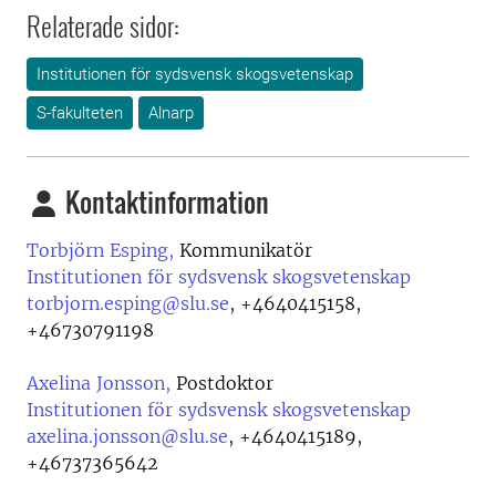
Relaterade sidor:
Institutionen för sydsvensk skogsvetenskap
S-fakulteten
Alnarp
Kontaktinformation
Torbjörn Esping,
Kommunikatör
Institutionen för sydsvensk skogsvetenskap
torbjorn.esping@slu.se
,
+4640415158,
+46730791198
Axelina Jonsson,
Postdoktor
Institutionen för sydsvensk skogsvetenskap
axelina.jonsson@slu.se
,
+4640415189,
+46737365642