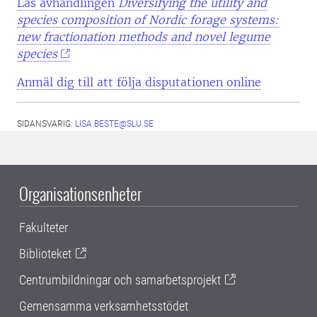
Läs avhandlingen
Diversifying the utility and
species composition of Nordic forage systems:
new fractionation methods and novel legume
species
Anmäl dig till att följa disputationen online
SIDANSVARIG:
LISA.BESTE@SLU.SE
Organisationsenheter
Fakulteter
Biblioteket
Centrumbildningar och samarbetsprojekt
Gemensamma verksamhetsstödet