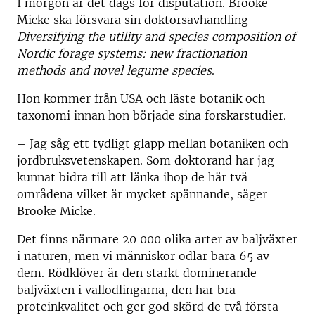
I morgon är det dags för disputation. Brooke
Micke ska försvara sin doktorsavhandling
Diversifying the utility and species composition of
Nordic forage systems: new fractionation
methods and novel legume species
.
Hon kommer från USA och läste botanik och
taxonomi innan hon började sina forskarstudier.
– Jag såg ett tydligt glapp mellan botaniken och
jordbruksvetenskapen. Som doktorand har jag
kunnat bidra till att länka ihop de här två
områdena vilket är mycket spännande, säger
Brooke Micke.
Det finns närmare 20 000 olika arter av baljväxter
i naturen, men vi människor odlar bara 65 av
dem. Rödklöver är den starkt dominerande
baljväxten i vallodlingarna, den har bra
proteinkvalitet och ger god skörd de två första