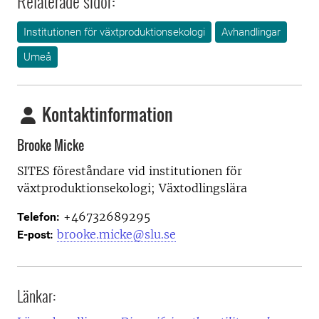
Relaterade sidor:
Institutionen för växtproduktionsekologi
Avhandlingar
Umeå
Kontaktinformation
Brooke Micke
SITES föreståndare vid i
nstitutionen för
växtproduktionsekologi; Växtodlingslära
+46732689295
Telefon:
brooke.micke@slu.se
E-post:
Länkar: