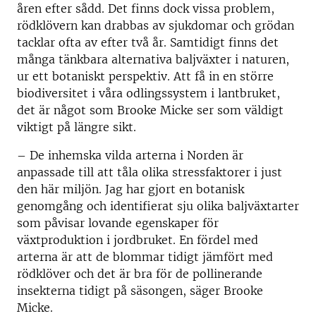
åren efter sådd. Det finns dock vissa problem,
rödklövern kan drabbas av sjukdomar och grödan
tacklar ofta av efter två år. Samtidigt finns det
många tänkbara alternativa baljväxter i naturen,
ur ett botaniskt perspektiv. Att få in en större
biodiversitet i våra odlingssystem i lantbruket,
det är något som Brooke Micke ser som väldigt
viktigt på längre sikt.
– De inhemska vilda arterna i Norden är
anpassade till att tåla olika stressfaktorer i just
den här miljön. Jag har gjort en botanisk
genomgång och identifierat sju olika baljväxtarter
som påvisar lovande egenskaper för
växtproduktion i jordbruket. En fördel med
arterna är att de blommar tidigt jämfört med
rödklöver och det är bra för de pollinerande
insekterna tidigt på säsongen, säger Brooke
Micke.