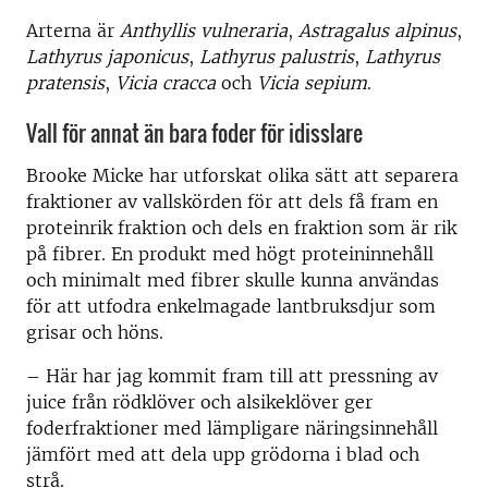
Arterna är
Anthyllis vulneraria
,
Astragalus alpinus
,
Lathyrus japonicus
,
Lathyrus palustris
,
Lathyrus
pratensis
,
Vicia cracca
och
Vicia sepium
.
Vall för annat än bara foder för idisslare
Brooke Micke har utforskat olika sätt att separera
fraktioner av vallskörden för att dels få fram en
proteinrik fraktion och dels en fraktion som är rik
på fibrer. En produkt med högt proteininnehåll
och minimalt med fibrer skulle kunna användas
för att utfodra enkelmagade lantbruksdjur som
grisar och höns.
– Här har jag kommit fram till att pressning av
juice från rödklöver och alsikeklöver ger
foderfraktioner med lämpligare näringsinnehåll
jämfört med att dela upp grödorna i blad och
strå.