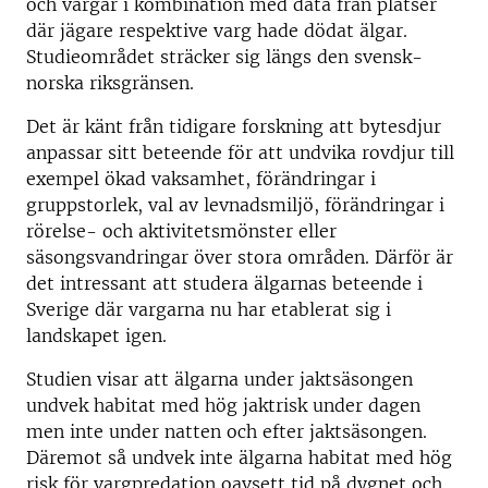
och vargar i kombination med data från platser
där jägare respektive varg hade dödat älgar.
Studieområdet sträcker sig längs den svensk-
norska riksgränsen.
Det är känt från tidigare forskning att bytesdjur
anpassar sitt beteende för att undvika rovdjur till
exempel ökad vaksamhet, förändringar i
gruppstorlek, val av levnadsmiljö, förändringar i
rörelse- och aktivitetsmönster eller
säsongsvandringar över stora områden. Därför är
det intressant att studera älgarnas beteende i
Sverige där vargarna nu har etablerat sig i
landskapet igen.
Studien visar att älgarna under jaktsäsongen
undvek habitat med hög jaktrisk under dagen
men inte under natten och efter jaktsäsongen.
Däremot så undvek inte älgarna habitat med hög
risk för vargpredation oavsett tid på dygnet och