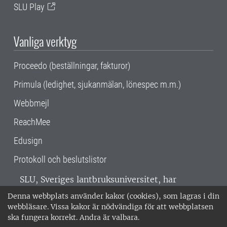
SLU Play
Vanliga verktyg
Proceedo (beställningar, fakturor)
Primula (ledighet, sjukanmälan, lönespec m.m.)
Webbmejl
ReachMee
Edusign
Protokoll och beslutslistor
SLU, Sveriges lantbruksuniversitet, har
verksamhet över hela Sverige. Huvudorter är
Denna webbplats använder kakor (cookies), som lagras i din
Alnarp, Uppsala och Umeå.
SLU är
webbläsare. Vissa kakor är nödvändiga för att webbplatsen
miljöcertifierat enligt ISO 14001. •
Telefon:
ska fungera korrekt. Andra är valbara.