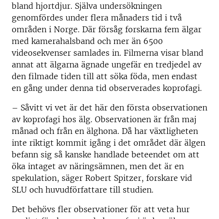
bland hjortdjur. Själva undersökningen
genomfördes under flera månaders tid i två
områden i Norge. Där försåg forskarna fem älgar
med kamerahalsband och mer än 6500
videosekvenser samlades in. Filmerna visar bland
annat att älgarna ägnade ungefär en tredjedel av
den filmade tiden till att söka föda, men endast
en gång under denna tid observerades koprofagi.
– Såvitt vi vet är det här den första observationen
av koprofagi hos älg. Observationen är från maj
månad och från en älghona. Då har växtligheten
inte riktigt kommit igång i det området där älgen
befann sig så kanske handlade beteendet om att
öka intaget av näringsämnen, men det är en
spekulation, säger Robert Spitzer, forskare vid
SLU och huvudförfattare till studien.
Det behövs fler observationer för att veta hur