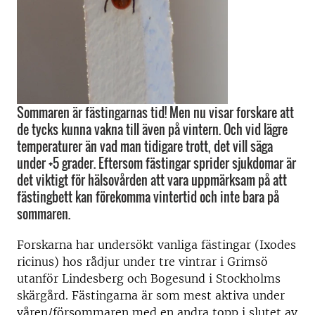
Sommaren är fästingarnas tid! Men nu visar forskare att
de tycks kunna vakna till även på vintern. Och vid lägre
temperaturer än vad man tidigare trott, det vill säga
under +5 grader. Eftersom fästingar sprider sjukdomar är
det viktigt för hälsovården att vara uppmärksam på att
fästingbett kan förekomma vintertid och inte bara på
sommaren.
Forskarna har undersökt vanliga fästingar (Ixodes
ricinus) hos rådjur under tre vintrar i Grimsö
utanför Lindesberg och Bogesund i Stockholms
skärgård. Fästingarna är som mest aktiva under
våren/försommaren med en andra topp i slutet av