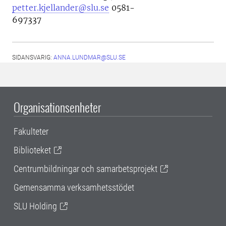
petter.kjellander@slu.se
0581-
697337
SIDANSVARIG:
ANNA.LUNDMAR@SLU.SE
Organisationsenheter
Fakulteter
Biblioteket
Centrumbildningar och samarbetsprojekt
Gemensamma verksamhetsstödet
SLU Holding