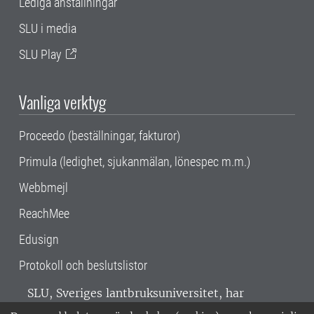
Lediga anställningar
SLU i media
SLU Play
Vanliga verktyg
Proceedo (beställningar, fakturor)
Primula (ledighet, sjukanmälan, lönespec m.m.)
Webbmejl
ReachMee
Edusign
Protokoll och beslutslistor
SLU, Sveriges lantbruksuniversitet, har
verksamhet över hela Sverige. Huvudorter är