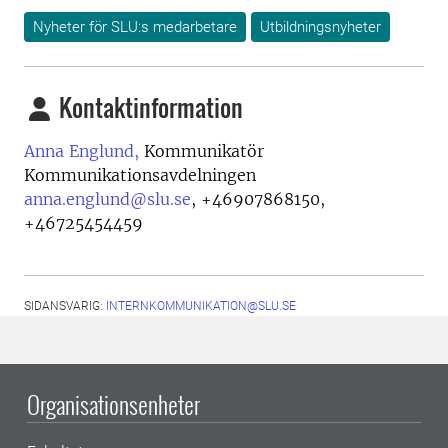
Nyheter för SLU:s medarbetare
Utbildningsnyheter
Kontaktinformation
Anna Englund,
Kommunikatör
Kommunikationsavdelningen
anna.englund@slu.se
,
+46907868150,
+46725454459
SIDANSVARIG:
INTERNKOMMUNIKATION@SLU.SE
Organisationsenheter