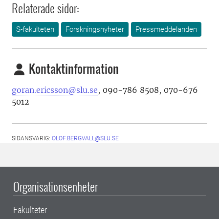
Relaterade sidor:
S-fakulteten
Forskningsnyheter
Pressmeddelanden
Kontaktinformation
goran.ericsson@slu.se
, 090-786 8508, 070-676
5012
SIDANSVARIG:
OLOF.BERGVALL@SLU.SE
Organisationsenheter
Fakulteter