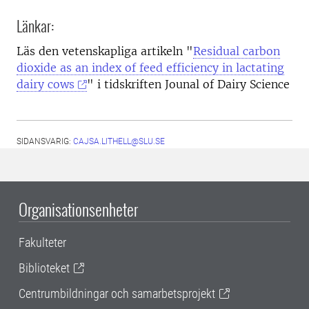
Länkar:
Läs den vetenskapliga artikeln "
Residual carbon
dioxide as an index of feed efficiency in lactating
dairy cows
" i tidskriften Jounal of Dairy Science
SIDANSVARIG:
CAJSA.LITHELL@SLU.SE
Organisationsenheter
Fakulteter
Biblioteket
Centrumbildningar och samarbetsprojekt