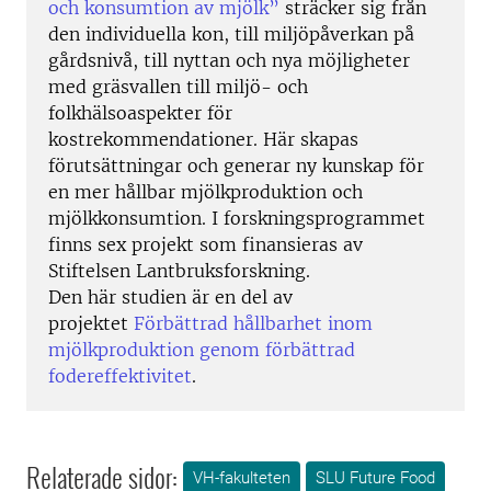
och konsumtion av mjölk”
sträcker sig från
den individuella kon, till miljöpåverkan på
gårdsnivå, till nyttan och nya möjligheter
med gräsvallen till miljö- och
folkhälsoaspekter för
kostrekommendationer. Här skapas
förutsättningar och generar ny kunskap för
en mer hållbar mjölkproduktion och
mjölkkonsumtion. I forskningsprogrammet
finns sex projekt som finansieras av
Stiftelsen Lantbruksforskning.
Den här studien är en del av
projektet
Förbättrad hållbarhet inom
mjölkproduktion genom förbättrad
fodereffektivitet
.
Relaterade sidor:
VH-fakulteten
SLU Future Food