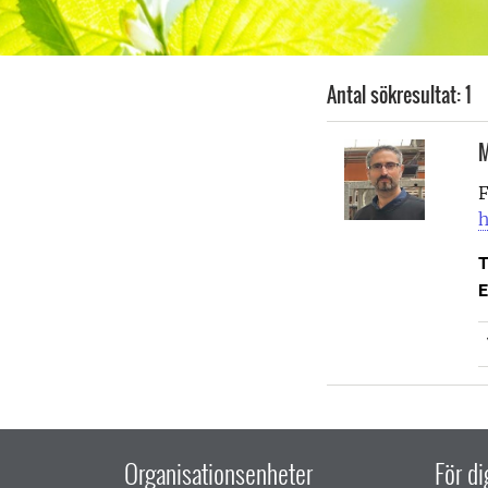
Antal sökresultat: 1
M
F
h
T
E
Organisationsenheter
För d