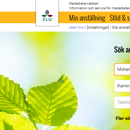
Medarbetarwebben
Information och service för medarbetar
Till startsida
Min anställning
Stöd & s
start mw
/
[Inställningar]
/
Sök anstäl
Sök a
Fler sö