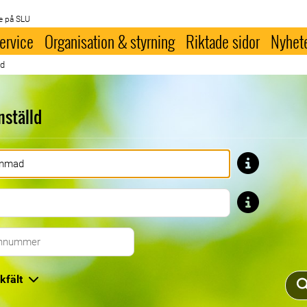
e på SLU
ervice
Organisation & styrning
Riktade sidor
Nyhet
ld
nställd
Förnamn
Efternamn
Telefonnummer
kfält