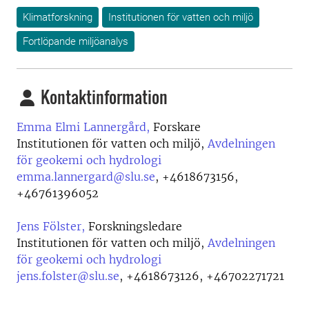
Klimatforskning
Institutionen för vatten och miljö
Fortlöpande miljöanalys
Kontaktinformation
Emma Elmi Lannergård,
Forskare
Institutionen för vatten och miljö,
Avdelningen
för geokemi och hydrologi
emma.lannergard@slu.se
,
+4618673156,
+46761396052
Jens Fölster,
Forskningsledare
Institutionen för vatten och miljö,
Avdelningen
för geokemi och hydrologi
jens.folster@slu.se
,
+4618673126, +46702271721