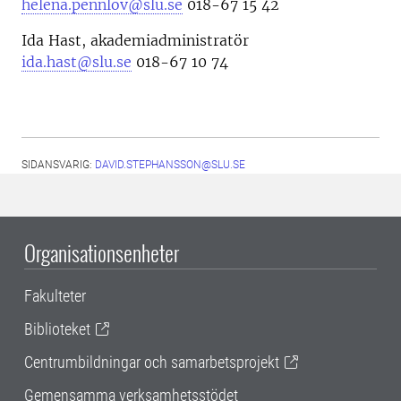
helena.pennlov@slu.se
018-67 15 42
Ida Hast, akademiadministratör
ida.hast@slu.se
018-67 10 74
SIDANSVARIG:
DAVID.STEPHANSSON@SLU.SE
Organisationsenheter
Fakulteter
Biblioteket
Centrumbildningar och samarbetsprojekt
Gemensamma verksamhetsstödet