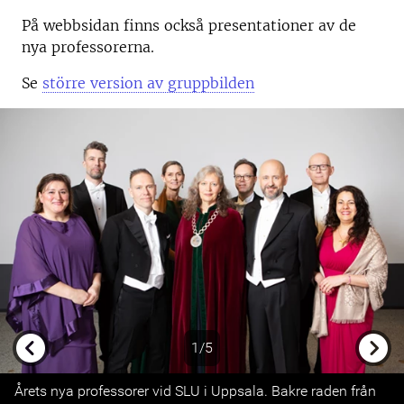
På webbsidan finns också presentationer av de
nya professorerna.
Se
större version av gruppbilden
1/5
Previous
Next
Årets nya professorer vid SLU i Uppsala. Bakre raden från