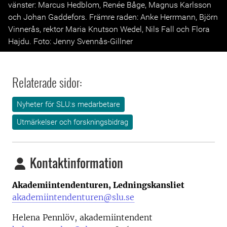
vänster: Marcus Hedblom, Renée Båge, Magnus Karlsson
och Johan Gaddefors. Främre raden: Anke Herrmann, Björn
Vinnerås, rektor Maria Knutson Wedel, Nils Fall och Flora
Hajdu. Foto: Jenny Svennås-Gillner
Relaterade sidor:
Nyheter för SLU:s medarbetare
Utmärkelser och forskningsbidrag
Kontaktinformation
Akademiintendenturen, Ledningskansliet
akademiintendenturen@slu.se
Helena Pennlöv, akademiintendent