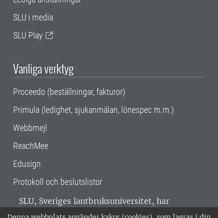
SLU i media
SLU Play
Vanliga verktyg
Proceedo (beställningar, fakturor)
Primula (ledighet, sjukanmälan, lönespec m.m.)
Webbmejl
ReachMee
Edusign
Protokoll och beslutslistor
SLU, Sveriges lantbruksuniversitet, har
verksamhet över hela Sverige. Huvudorter är
Denna webbplats använder kakor (cookies), som lagras i din