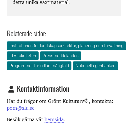
detta unika växtmaterial.
Relaterade sidor:
Institutionen för landskapsarkitektur, planering och förvaltning
LTV-fakulteten
Pressmeddelanden
Programmet för odlad mångfald
Nationella genbanken
Kontaktinformation
Har du frågor om Grönt Kulturarv®, kontakta:
pom@slu.se
Besök gärna vår
hemsida
.