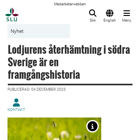
Medarbetarwebben
Till startsida
Sök
English
Meny
Nyhet
Lodjurens återhämtning i södra
Sverige är en
framgångshistoria
PUBLICERAD: 04 DECEMBER 2023
KONTAKT