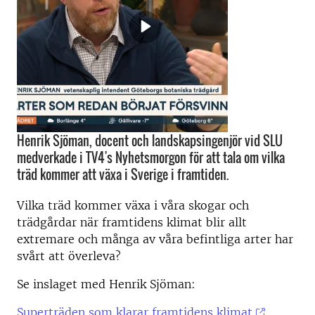
Henrik Sjöman, docent och landskapsingenjör vid SLU
medverkade i TV4's Nyhetsmorgon för att tala om vilka
träd kommer att växa i Sverige i framtiden.
Vilka träd kommer växa i våra skogar och
trädgårdar när framtidens klimat blir allt
extremare och många av våra befintliga arter har
svårt att överleva?
Se inslaget med Henrik Sjöman:
Superträden som klarar framtidens klimat