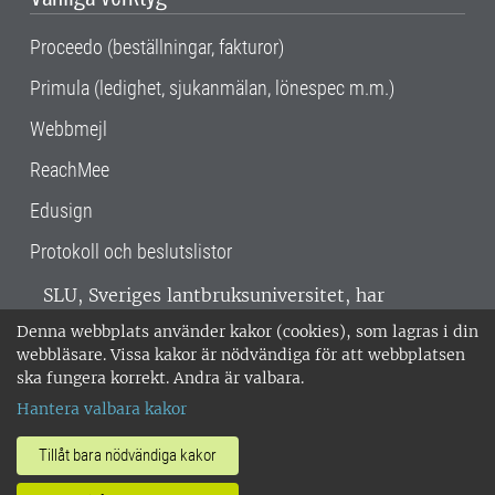
Proceedo (beställningar, fakturor)
Primula (ledighet, sjukanmälan, lönespec m.m.)
Webbmejl
ReachMee
Edusign
Protokoll och beslutslistor
SLU, Sveriges lantbruksuniversitet, har
verksamhet över hela Sverige. Huvudorter är
Denna webbplats använder kakor (cookies), som lagras i din
Alnarp, Uppsala och Umeå.
SLU är
webbläsare. Vissa kakor är nödvändiga för att webbplatsen
miljöcertifierat enligt ISO 14001. •
Telefon:
ska fungera korrekt. Andra är valbara.
018-67 10 00 • Org nr: 202100-2817 •
Om
Hantera valbara kakor
medarbetarwebben
•
SLU:s fakturaadress
•
Om SLU:s webbplatser
•
Vid KRIS
Tillåt bara nödvändiga kakor
•
Hantera kakor
•
Behandling av