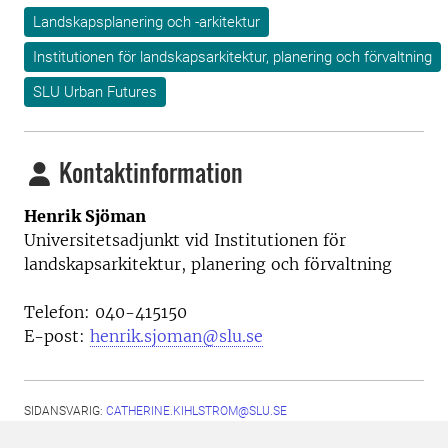
Landskapsplanering och -arkitektur
Institutionen för landskapsarkitektur, planering och förvaltning
SLU Urban Futures
Kontaktinformation
Henrik Sjöman
Universitetsadjunkt vid
Institutionen för
landskapsarkitektur, planering och förvaltning
Telefon:
040-415150
E-post:
henrik.sjoman@slu.se
SIDANSVARIG:
CATHERINE.KIHLSTROM@SLU.SE