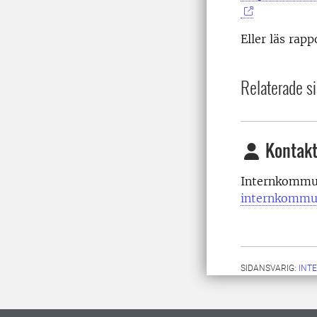
Eller läs rap
Relaterade si
Kontakt
Internkommun
internkommu
SIDANSVARIG:
INT