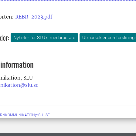
porten:
REBR-2023.pdf
dor:
Nyheter för SLU:s medarbetare
Utmärkelser och forskning
information
ikation, SLU
nikation@slu.se
ERNKOMMUNIKATION@SLU.SE