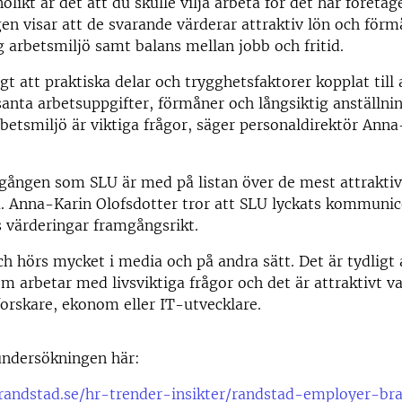
likt är det att du skulle vilja arbeta för det här företag
n visar att de svarande värderar attraktiv lön och förm
ig arbetsmiljö samt balans mellan jobb och fritid.
gt att praktiska delar och trygghetsfaktorer kopplat till 
anta arbetsuppgifter, förmåner och långsiktig anställni
betsmiljö är viktiga frågor, säger personaldirektör Anna
 gången som SLU är med på listan över de mest attrakti
. Anna-Karin Olofsdotter tror att SLU lyckats kommunic
s värderingar framgångsrikt.
h hörs mycket i media och på andra sätt. Det är tydligt a
om arbetar med livsviktiga frågor och det är attraktivt va
orskare, ekonom eller IT-utvecklare.
ndersökningen här:
randstad.se/hr-trender-insikter/randstad-employer-br