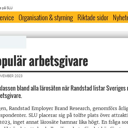
e på SLU
ervice
Organisation & styrning
Riktade sidor
Nyhet
pulär arbetsgivare
OVEMBER 2023
 klassen bland alla lärosäten när Randstad listar Sveriges
etsgivare.
en, Randstad Employer Brand Research, genomförs årli
spondenter. SLU placerar sig på tolfte plats över attrakt
2023, inget annat lärosäte hamnar lika högt. En fråga s