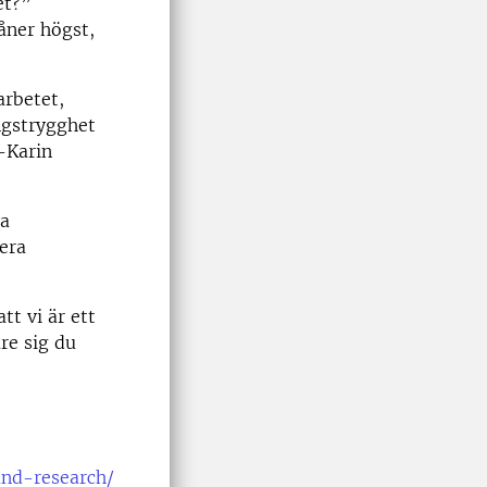
et?”
åner högst,
arbetet,
ngstrygghet
-Karin
va
era
tt vi är ett
re sig du
and-research/