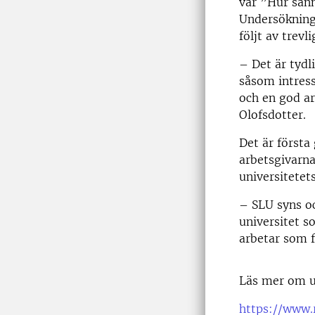
var ”Hur sanno
Undersökninge
följt av trevl
– Det är tydli
såsom intress
och en god ar
Olofsdotter.
Det är första
arbetsgivarna
universitetet
–
SLU syns oc
universitet s
arbetar som f
Läs mer om u
https://www.