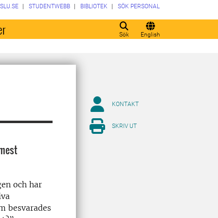
SLU.SE
STUDENTWEBB
BIBLIOTEK
SÖK PERSONAL
er
Sök
English
KONTAKT
SKRIV UT
 mest
gen och har
iva
om besvarades