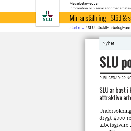
Medarbetarwebben
Information och service för medarbetar
Till startsida
Min anställning
Stöd & s
start mw
/
SLU attraktiv arbetsgivare
Nyhet
SLU po
PUBLICERAD: 09 N
SLU är bäst i
attraktiva arb
Undersökning
drygt 4000 re
arbetsgivare 