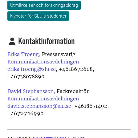
Utmärkelser och forskningsbidrag
Nyheter för SLU:s studenter
Kontaktinformation
Erika Troeng,
Pressansvarig
Kommunikationsavdelningen
erika.troeng@slu.se
,
+4618672608,
+46738078890
David Stephansson,
Fackredaktör
Kommunikationsavdelningen
david.stephansson@slu.se
,
+4618671492,
+46725116990