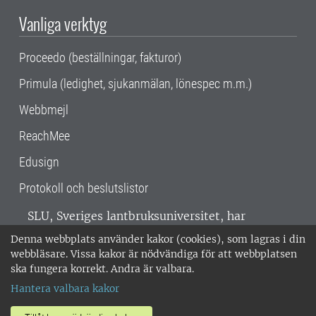
Vanliga verktyg
Proceedo (beställningar, fakturor)
Primula (ledighet, sjukanmälan, lönespec m.m.)
Webbmejl
ReachMee
Edusign
Protokoll och beslutslistor
SLU, Sveriges lantbruksuniversitet, har
verksamhet över hela Sverige. Huvudorter är
Denna webbplats använder kakor (cookies), som lagras i din
Alnarp, Uppsala och Umeå.
SLU är
webbläsare. Vissa kakor är nödvändiga för att webbplatsen
miljöcertifierat enligt ISO 14001. •
Telefon:
ska fungera korrekt. Andra är valbara.
018-67 10 00 • Org nr: 202100-2817 •
Om
Hantera valbara kakor
medarbetarwebben
•
SLU:s fakturaadress
•