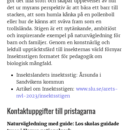
gör det lilla stort och skapar upplevelser av hur
det ur myrans perspektiv är att bära ett barr till
stacken, att som humla kånka på en pollenboll
eller hur de känns att sväva fram som en
trollslända. Stigen är ett nytänkande, ambitiöst
och inspirerande exempel på naturvägledning för
barn och familjer. Genom en konstnärlig och
lekfull upptäcktsfärd till insekternas värld förnyar
Insektsstigen formatet för pedagogik om
biologisk mångfald.
Insektslandets insektsstig: Årsunda i
Sandvikens kommun
Artikel om Insektsstigen:
www.slu.se/arets-
nvl-2023/insektsstigen
Kontaktuppgifter till pristagarna
Naturvägledning med guide: Los skolas guidade