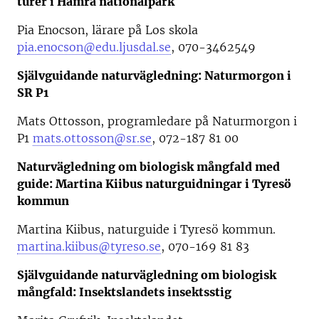
turer i Hamra nationalpark
Pia Enocson, lärare på Los skola
pia.enocson@edu.ljusdal.se
, 070-3462549
Självguidande naturvägledning: Naturmorgon i
SR P1
Mats Ottosson, programledare på Naturmorgon i
P1
mats.ottosson@sr.se
, 072-187 81 00
Naturvägledning om biologisk mångfald med
guide: Martina Kiibus naturguidningar i Tyresö
kommun
Martina Kiibus, naturguide i Tyresö kommun.
martina.kiibus@tyreso.se
, 070-169 81 83
Självguidande naturvägledning om biologisk
mångfald: Insektslandets insektsstig