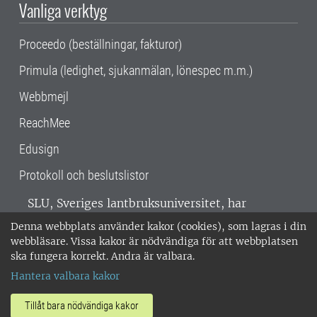
Vanliga verktyg
Proceedo (beställningar, fakturor)
Primula (ledighet, sjukanmälan, lönespec m.m.)
Webbmejl
ReachMee
Edusign
Protokoll och beslutslistor
SLU, Sveriges lantbruksuniversitet, har
verksamhet över hela Sverige. Huvudorter är
Denna webbplats använder kakor (cookies), som lagras i din
Alnarp, Uppsala och Umeå.
SLU är
webbläsare. Vissa kakor är nödvändiga för att webbplatsen
miljöcertifierat enligt ISO 14001. •
Telefon:
ska fungera korrekt. Andra är valbara.
018-67 10 00 • Org nr: 202100-2817 •
Om
Hantera valbara kakor
medarbetarwebben
•
SLU:s fakturaadress
•
Om SLU:s webbplatser
•
Vid KRIS
Tillåt bara nödvändiga kakor