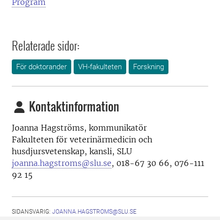
Program
Relaterade sidor:
För doktorander
VH-fakulteten
Forskning
Kontaktinformation
Joanna Hagströms, kommunikatör
Fakulteten för veterinärmedicin och
husdjursvetenskap, kansli, SLU
joanna.hagstroms@slu.se
, 018-67 30 66, 076-111
92 15
SIDANSVARIG:
JOANNA.HAGSTROMS@SLU.SE