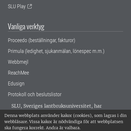
SLU Play
Vanliga verktyg
Proceedo (beställningar, fakturor)
Primula (ledighet, sjukanmälan, lönespec m.m.)
Webbmejl
ReachMee
Edusign
Protokoll och beslutslistor
SLU, Sveriges lantbruksuniversitet, har
verksamhet över hela Sverige. Huvudorter är
Denna webbplats använder kakor (cookies), som lagras i din
Alnarp, Uppsala och Umeå.
SLU är
webbläsare. Vissa kakor är nödvändiga för att webbplatsen
miljöcertifierat enligt ISO 14001. •
Telefon:
ska fungera korrekt. Andra är valbara.