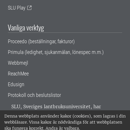
SLU Play
Vanliga verktyg
Proceedo (beställningar, fakturor)
Primula (ledighet, sjukanmälan, lönespec m.m.)
Webbmejl
ReachMee
Edusign
Protokoll och beslutslistor
SLU, Sveriges lantbruksuniversitet, har
verksamhet över hela Sverige. Huvudorter är
Denna webbplats använder kakor (cookies), som lagras i din
Alnarp, Uppsala och Umeå.
SLU är
webbläsare. Vissa kakor är nödvändiga för att webbplatsen
miljöcertifierat enligt ISO 14001. •
Telefon:
ska fungera korrekt. Andra är valbara.