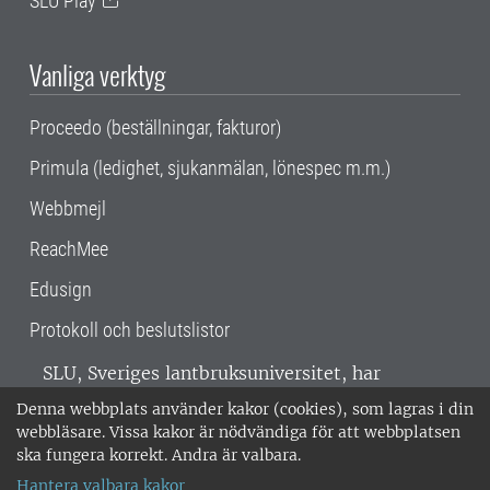
SLU Play
Vanliga verktyg
Proceedo (beställningar, fakturor)
Primula (ledighet, sjukanmälan, lönespec m.m.)
Webbmejl
ReachMee
Edusign
Protokoll och beslutslistor
SLU, Sveriges lantbruksuniversitet, har
verksamhet över hela Sverige. Huvudorter är
Denna webbplats använder kakor (cookies), som lagras i din
Alnarp, Uppsala och Umeå.
SLU är
webbläsare. Vissa kakor är nödvändiga för att webbplatsen
miljöcertifierat enligt ISO 14001. •
Telefon:
ska fungera korrekt. Andra är valbara.
018-67 10 00 • Org nr: 202100-2817 •
Om
Hantera valbara kakor