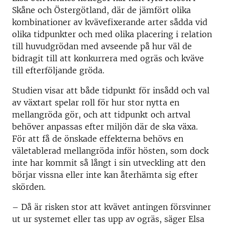
Skåne och Östergötland, där de jämfört olika
kombinationer av kvävefixerande arter sådda vid
olika tidpunkter och med olika placering i relation
till huvudgrödan med avseende på hur väl de
bidragit till att konkurrera med ogräs och kväve
till efterföljande gröda.
Studien visar att både tidpunkt för insådd och val
av växtart spelar roll för hur stor nytta en
mellangröda gör, och att tidpunkt och artval
behöver anpassas efter miljön där de ska växa.
För att få de önskade effekterna behövs en
väletablerad mellangröda inför hösten, som dock
inte har kommit så långt i sin utveckling att den
börjar vissna eller inte kan återhämta sig efter
skörden.
– Då är risken stor att kvävet antingen försvinner
ut ur systemet eller tas upp av ogräs, säger Elsa