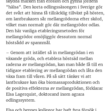
skydda marken från erosion och gynna jordens
”hälsa”. Den korta odlingssäsongen i Sverige gör
det svårt att hinna få tillräcklig tillväxt på hösten,
om lantbrukaren sår mellangrödorna efter skörd,
vilket man normalt gör där mellangrödor odlas.
Den här vanliga etableringsmetoden för
mellangrödor omöjliggör dessutom normal
höstsådd av spannmål.
– Genom att istället så in mellangrödan i en
växande gröda, och etablera höstsäd mellan
raderna av mellangrödan, kan man både få till en
tidigare etablering av mellangrödan och låta den
växa fram till våren. På så sätt tänker vi att
lantbrukare kan öka biomassaproduktionen och
de positiva effekterna av mellangrödan, förklarar
Elsa Lagerquist, doktorand inom agrara
odlingssystem.
Elsa och hennes kollegor har haft fyra försök i