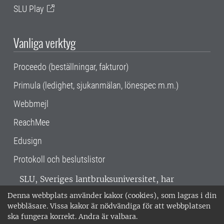
SLU Play
Vanliga verktyg
Proceedo (beställningar, fakturor)
Primula (ledighet, sjukanmälan, lönespec m.m.)
Webbmejl
ReachMee
Edusign
Protokoll och beslutslistor
SLU, Sveriges lantbruksuniversitet, har
verksamhet över hela Sverige. Huvudorter är
Denna webbplats använder kakor (cookies), som lagras i din
Alnarp, Uppsala och Umeå.
SLU är
webbläsare. Vissa kakor är nödvändiga för att webbplatsen
miljöcertifierat enligt ISO 14001. •
Telefon:
ska fungera korrekt. Andra är valbara.