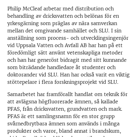
Philip McCleaf arbetar med distribution och
behandling av dricksvatten och belönas för en
yrkesgärning som präglas av nära samverkan
mellan det omgivande samhället och SLU. I sin
anställning som process- och utvecklingsingenjör
vid Uppsala Vatten och Avfall AB har han på ett
föredömligt sätt använt vetenskapliga metoder
och han har generöst bidragit med sitt kunnande
som biträdande handledare åt studenter och
doktorander vid SLU. Han har också varit en viktig
stöttepelare i flera forskningsprojekt vid SLU.
Samarbetet har framförallt handlat om teknik för
att avlägsna högfluorerade ämnen, så kallade
PFAS, från dricksvatten, grundvatten och mark.
PFAS är ett samlingsnamn för en stor grupp
svårnedbrytbara ämnen som används i många
produkter och varor, bland annat i brandskum,