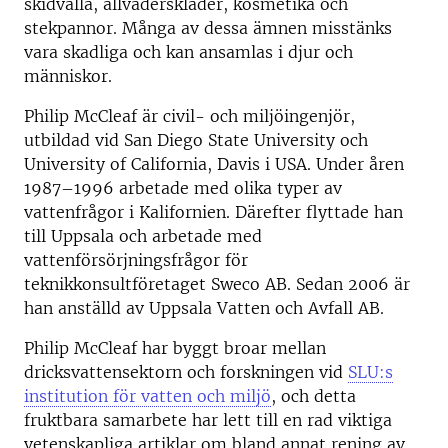
skidvalla, allväderskläder, kosmetika och
stekpannor. Många av dessa ämnen misstänks
vara skadliga och kan ansamlas i djur och
människor.
Philip McCleaf är civil- och miljöingenjör,
utbildad vid San Diego State University och
University of California, Davis i USA. Under åren
1987–1996 arbetade med olika typer av
vattenfrågor i Kalifornien. Därefter flyttade han
till Uppsala och arbetade med
vattenförsörjningsfrågor för
teknikkonsultföretaget Sweco AB. Sedan 2006 är
han anställd av Uppsala Vatten och Avfall AB.
Philip McCleaf har byggt broar mellan
dricksvattensektorn och forskningen vid
SLU:s
institution för vatten och miljö
, och detta
fruktbara samarbete har lett till en rad viktiga
vetenskapliga artiklar om bland annat rening av