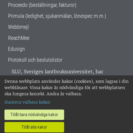
Proceedo (beställningar, fakturor)
Primula (ledighet, sjukanmälan, lönespec m.m.)
Webbmejl
ReachMee
Edusign
Protokoll och beslutslistor
SLU, Sveriges lantbruksuniversitet, har
verksamhet över hela Sverige. Huvudorter är
Denna webbplats använder kakor (cookies), som lagras i din
Alnarp, Uppsala och Umeå.
SLU är
webbläsare. Vissa kakor är nödvändiga för att webbplatsen
miljöcertifierat enligt ISO 14001. •
Telefon:
ska fungera korrekt. Andra är valbara.
018-67 10 00 • Org nr: 202100-2817 •
Om
Hantera valbara kakor
medarbetarwebben
•
SLU:s fakturaadress
•
Om SLU:s webbplatser
•
Vid KRIS
Tillåt bara nödvändiga kakor
•
Hantera kakor
•
Behandling av
Tillåt alla kakor
personuppgifter