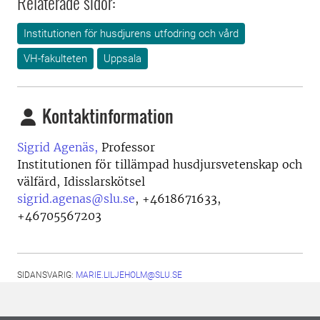
Relaterade sidor:
Institutionen för husdjurens utfodring och vård
VH-fakulteten
Uppsala
Kontaktinformation
Sigrid Agenäs,
Professor
Institutionen för tillämpad husdjursvetenskap och
välfärd, Idisslarskötsel
sigrid.agenas@slu.se
,
+4618671633,
+46705567203
SIDANSVARIG:
MARIE.LILJEHOLM@SLU.SE