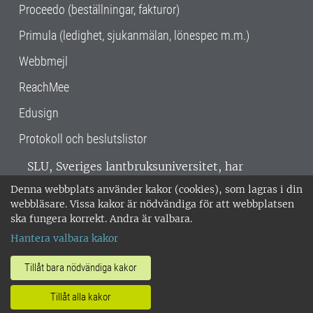
Proceedo (beställningar, fakturor)
Primula (ledighet, sjukanmälan, lönespec m.m.)
Webbmejl
ReachMee
Edusign
Protokoll och beslutslistor
SLU, Sveriges lantbruksuniversitet, har
verksamhet över hela Sverige. Huvudorter är
Denna webbplats använder kakor (cookies), som lagras i din
Alnarp, Uppsala och Umeå.
SLU är
webbläsare. Vissa kakor är nödvändiga för att webbplatsen
miljöcertifierat enligt ISO 14001. •
Telefon:
ska fungera korrekt. Andra är valbara.
018-67 10 00 • Org nr: 202100-2817 •
Om
Hantera valbara kakor
medarbetarwebben
•
SLU:s fakturaadress
•
Om SLU:s webbplatser
•
Vid KRIS
Tillåt bara nödvändiga kakor
•
Hantera kakor
•
Behandling av
Tillåt alla kakor
personuppgifter