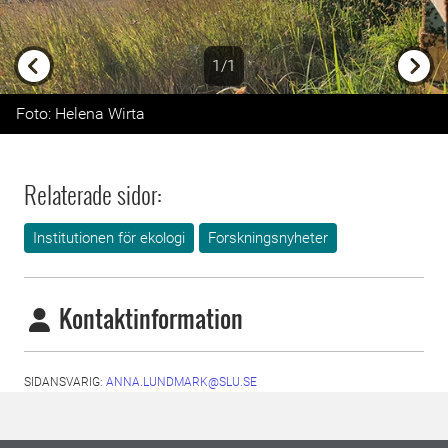
1/1
Previous
Next
Foto: Helena Wirta
Relaterade sidor:
Institutionen för ekologi
Forskningsnyheter
Kontaktinformation
SIDANSVARIG:
ANNA.LUNDMARK@SLU.SE