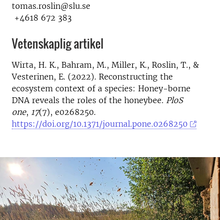
tomas.roslin@slu.se
+4618 672 383
Vetenskaplig artikel
Wirta, H. K., Bahram, M., Miller, K., Roslin, T., &
Vesterinen, E. (2022). Reconstructing the
ecosystem context of a species: Honey-borne
DNA reveals the roles of the honeybee.
PloS
one
,
17
(7), e0268250.
https://doi.org/10.1371/journal.pone.0268250