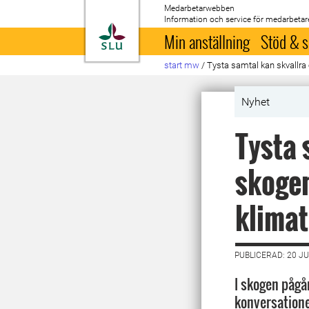
Medarbetarwebben
Information och service för medarbetar
Till startsida
Min anställning
Stöd & s
start mw
/
Tysta samtal kan skvallra
Nyhet
Tysta 
skoge
klimat
PUBLICERAD: 20 JU
I skogen pågå
konversatione