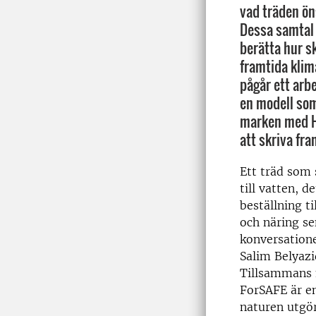
vad träden ön
Dessa samtal
berätta hur 
framtida klim
pågår ett ar
en modell som
marken med H
att skriva fra
Ett träd som 
till vatten, de
beställning t
och näring se
konversatione
Salim Belyazi
Tillsammans m
ForSAFE är e
naturen utgör