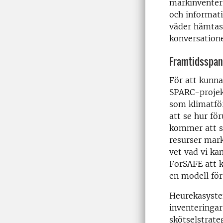
markinventer
och informat
väder hämtas 
konversation
Framtidsspan
För att kunna
SPARC-projekt
som klimatför
att se hur fö
kommer att se
resurser mark
vet vad vi k
ForSAFE att 
en modell för 
Heurekasyste
inventeringar
skötselstrate