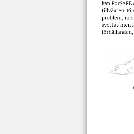
kan ForSAFE s
tillväxten. F
problem, men 
svettas men 
förhållanden,