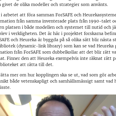
n givet de olika modeller och strategier som använts.
t i arbetet att föra samman ForSAFE och Heurekasysteme
rmation från samma inventerade plats från 1990-talet o
en platsen i både modellen och systemet till nutid och j
lev i verkligheten. Det är här i projektet forskarna befin
AFE och Heureka är byggda på så olika sätt blir nästa s
bliotek (dynamic-link library) som kan se vad Heureka 
rmation från ForSAFE som dubbelkollar att det blir rätt va
at. Finner den att Heureka exempelvis inte räknat rätt på
ioteket att rätta till det.
rätta mer om hur kopplingen ska se ut, vad som gör arb
unikt både vetenskapligt och samhällsmässigt samt vad 
visste.