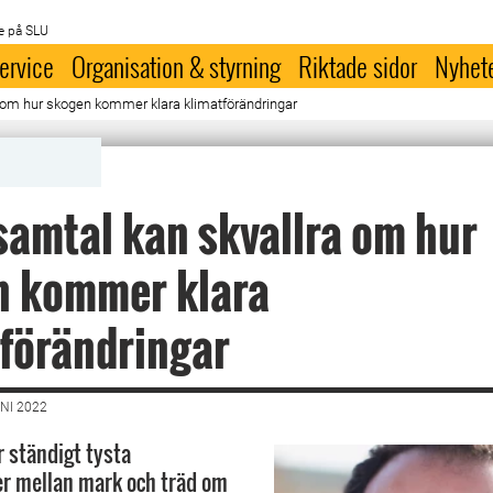
e på SLU
ervice
Organisation & styrning
Riktade sidor
Nyhet
 om hur skogen kommer klara klimatförändringar
samtal kan skvallra om hur
n kommer klara
förändringar
NI 2022
r ständigt tysta
r mellan mark och träd om