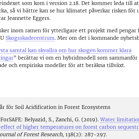
indexet som kom i version 2.18. Det kommer leda till at
rka, så vi bättre kan se hur klimatet påverkar risken för 
rar Jeannette Eggers.
sker inom ramen för ytterligare ett projekt med pengar 
LU
Skogsskadecentrum
. Mer om det i kommande nyhetsb
sta samtal kan skvallra om hur skogen kommer klara
ringar
” berättar vi om en hybridmodell som sammanför
de och empiriska modeller för att beräkna tillväxt.
r för Soil Acidification in Forest Ecosystems
ForSAFE: Belyazid, S., Zanchi, G. (2019).
Water limitatio
 effect of higher temperatures on forest carbon sequestr
ournal of Forest Research
, 138(2): 287-297.