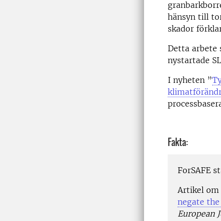
granbarkborre
hänsyn till to
skador förkla
Detta arbete 
nystartade S
I nyheten ”
Ty
klimatföränd
processbasera
Fakta:
ForSAFE stå
Artikel om 
negate the
European J