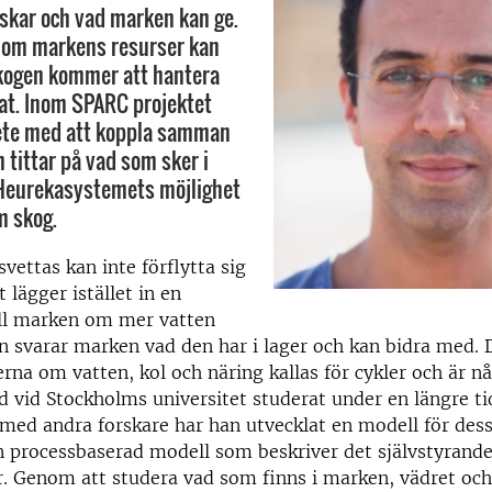
skar och vad marken kan ge.
 om markens resurser kan
skogen kommer att hantera
at. Inom SPARC projektet
bete med att koppla samman
 tittar på vad som sker i
eurekasystemets möjlighet
m skog.
svettas kan inte förflytta sig
t lägger istället in en
ill marken om mer vatten
n svarar marken vad den har i lager och kan bidra med. 
rna om vatten, kol och näring kallas för cykler och är 
d vid Stockholms universitet studerat under en längre ti
ed andra forskare har han utvecklat en modell för dess
n processbaserad modell som beskriver det självstyran
. Genom att studera vad som finns i marken, vädret och