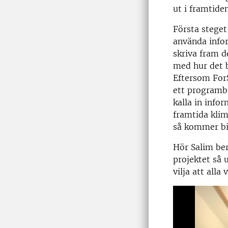
ut i framtide
Första stege
använda info
skriva fram d
med hur det b
Eftersom ForS
ett programbi
kalla in info
framtida klim
så kommer bibl
Hör Salim be
projektet så 
vilja att alla 