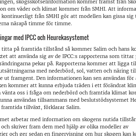
ingen, skogsskötselinformation kommer främst från Sko
ion om väder och klimat kommer från SMHI. Att inform
kontinuerligt från SMHI gör att modellen kan gissa sig t
erna närapå timme för timme.
ingar med IPCC och Heurekasystemet
 titta på framtida tillstånd så kommer Salim och hans k
et att använda sig av de IPCC:s rapporterna som tittar 
ändringarna pekar på. Rapporterna kommer att ligga til
rutsättningarna med nederbörd, sol, vatten och näring til
 ut framgent. Den informationen kan sen användas för a
en kommer att kunna erbjuda träden i ett förändrat klim
an vänta oss i fråga om nederbörd och framtida klimat 
kunna användas tillsammans med beslutstödsystemet H
framtida tillväxt, förklarar Salim.
met arbetar med information om skogens nutida tillstån
 och skriver fram dem med hjälp av olika modeller av
gier och ger sedan en fingervisning om hur skogen kan 