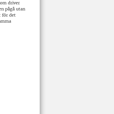
 som driver
sen pågå utan
 för det
nsamma