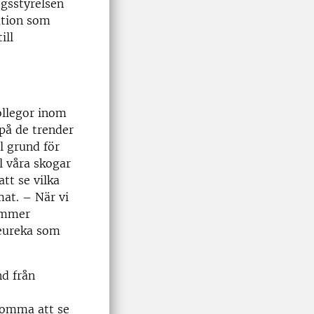
gsstyrelsen
ation som
ill
ollegor inom
på de trender
l grund för
l våra skogar
tt se vilka
at. – När vi
kommer
eureka som
d från
komma att se