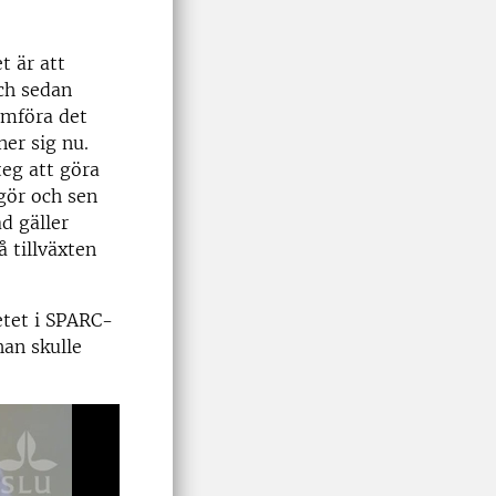
t är att
ch sedan
ämföra det
ner sig nu.
teg att göra
gör och sen
d gäller
 tillväxten
etet i SPARC-
han skulle