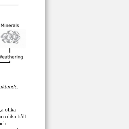
eaktande.
a olika
n olika håll.
och