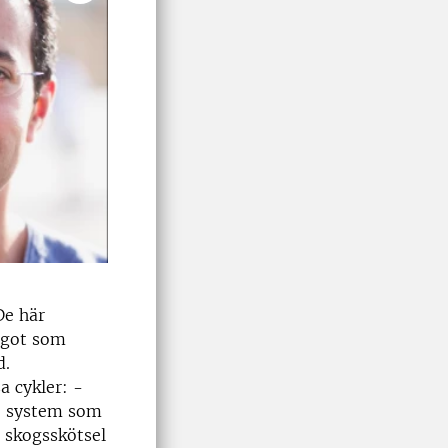
De här
något som
d.
a cykler: -
de system som
 skogsskötsel