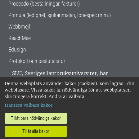
Proceedo (beställningar, fakturor)
Primula (ledighet, sjukanmälan, lönespec m.m.)
Webbmejl
ReachMee
Edusign
Protokoll och beslutslistor
SLU, Sveriges lantbruksuniversitet, har
verksamhet över hela Sverige. Huvudorter är
Denna webbplats använder kakor (cookies), som lagras i din
Alnarp, Uppsala och Umeå.
SLU är
webbläsare. Vissa kakor är nödvändiga för att webbplatsen
miljöcertifierat enligt ISO 14001. •
Telefon:
ska fungera korrekt. Andra är valbara.
018-67 10 00 • Org nr: 202100-2817 •
Om
Hantera valbara kakor
medarbetarwebben
•
SLU:s fakturaadress
•
Om SLU:s webbplatser
•
Vid KRIS
Tillåt bara nödvändiga kakor
•
Hantera kakor
•
Behandling av
Tillåt alla kakor
personuppgifter