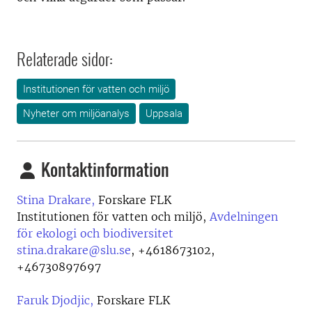
Relaterade sidor:
Institutionen för vatten och miljö
Nyheter om miljöanalys
Uppsala
Kontaktinformation
Stina Drakare,
Forskare FLK
Institutionen för vatten och miljö,
Avdelningen
för ekologi och biodiversitet
stina.drakare@slu.se
,
+4618673102,
+46730897697
Faruk Djodjic,
Forskare FLK