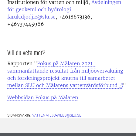
Institutionen för vatten och miljö,
Avdelningen
för geokemi och hydrologi
faruk.djodjic@slu.se
,
+4618673136,
+46737445966
Vill du veta mer?
Rapporten "
Fokus på Mälaren 2021 :
sammanfattande resultat från miljöövervakning
och forskningsprojekt knutna till samarbetet
mellan SLU och Mälarens vattenvårdsförbund
"
Webbsidan Fokus på Mälaren
SIDANSVARIG:
VATTENMILJO-WEBB@SLU.SE