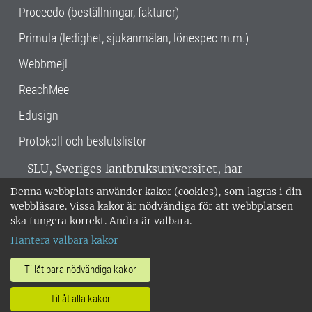
Proceedo (beställningar, fakturor)
Primula (ledighet, sjukanmälan, lönespec m.m.)
Webbmejl
ReachMee
Edusign
Protokoll och beslutslistor
SLU, Sveriges lantbruksuniversitet, har
verksamhet över hela Sverige. Huvudorter är
Denna webbplats använder kakor (cookies), som lagras i din
Alnarp, Uppsala och Umeå.
SLU är
webbläsare. Vissa kakor är nödvändiga för att webbplatsen
miljöcertifierat enligt ISO 14001. •
Telefon:
ska fungera korrekt. Andra är valbara.
018-67 10 00 • Org nr: 202100-2817 •
Om
Hantera valbara kakor
medarbetarwebben
•
SLU:s fakturaadress
•
Om SLU:s webbplatser
•
Vid KRIS
Tillåt bara nödvändiga kakor
•
Hantera kakor
•
Behandling av
Tillåt alla kakor
personuppgifter