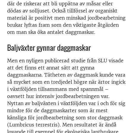
där de riskerar att bli uppätna av måsar eller
dödas av solljuset. Också tillförsel av organiskt
material är positivt men minskad jordbearbetning
brukar lyftas fram som den viktigaste åtgärden
om man ska öka antalet daggmaskar.
Baljväxter gynnar daggmaskar
Men en nyligen publicerad studie från SLU visade
att det finns ett annat sätt att gynna
daggmaskarna. Tätheten av daggmask kunde vara
så mycket som en tredjedel högre när ärtor ingick
i växtföljden tillsammans med spannmål –
oavsett hur intensiv jordbearbetningen var.
Nyttan av baljväxten i växtföljden var i och för sig
mindre för de daggmaskarter som är mest
känsliga för jordbearbetning som stor daggmask
(Lumbricus terrestris). Men resultatet är ändå
lovande till exempel för ekologiska lantbrukare