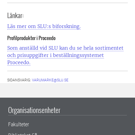
Länkar:
Läs mer om SLU:s biforskning.
Profilprodukter i Proceedo
Som anställd vid SLU kan du se hela sortimentet
och prisuppgifter i beställningssystemet
Proceedo.
SIDANSVARIG:
VARUMARKE@SLU.SE
Organisationsenheter
Fakulteter