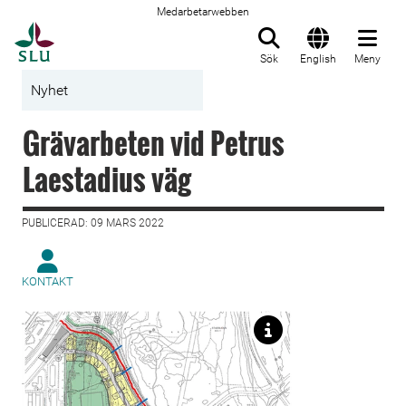
Medarbetarwebben
Till startsida
Sök
English
Meny
Nyhet
Grävarbeten vid Petrus
Laestadius väg
PUBLICERAD: 09 MARS 2022
KONTAKT