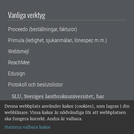
Vanliga verktyg
Proceedo (beställningar, fakturor)
Primula (ledighet, sjukanmälan, lönespec m.m.)
Webbmejl
ReachMee
Edusign
Protokoll och beslutslistor
SLU, Sveriges lantbruksuniversitet, har
verksamhet över hela Sverige. Huvudorter är
Denna webbplats använder kakor (cookies), som lagras i din
Alnarp, Uppsala och Umeå.
SLU är
webbläsare. Vissa kakor är nödvändiga för att webbplatsen
miljöcertifierat enligt ISO 14001. •
Telefon:
ska fungera korrekt. Andra är valbara.
018-67 10 00 • Org nr: 202100-2817 •
Om
Hantera valbara kakor
medarbetarwebben
•
SLU:s fakturaadress
•