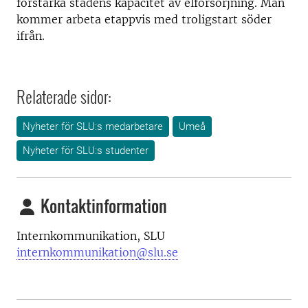
förstärka stadens kapacitet av elförsörjning. Man
kommer arbeta etappvis med troligstart söder
ifrån.
Relaterade sidor:
Nyheter för SLU:s medarbetare
Umeå
Nyheter för SLU:s studenter
Kontaktinformation
Internkommunikation, SLU
internkommunikation@slu.se