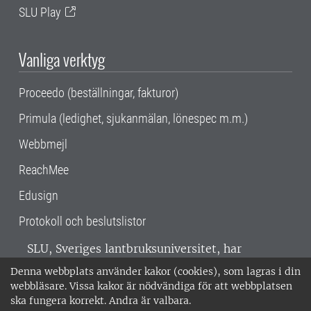
SLU Play
Vanliga verktyg
Proceedo (beställningar, fakturor)
Primula (ledighet, sjukanmälan, lönespec m.m.)
Webbmejl
ReachMee
Edusign
Protokoll och beslutslistor
SLU, Sveriges lantbruksuniversitet, har
verksamhet över hela Sverige. Huvudorter är
Denna webbplats använder kakor (cookies), som lagras i din
Alnarp, Uppsala och Umeå.
SLU är
webbläsare. Vissa kakor är nödvändiga för att webbplatsen
miljöcertifierat enligt ISO 14001. •
Telefon:
ska fungera korrekt. Andra är valbara.