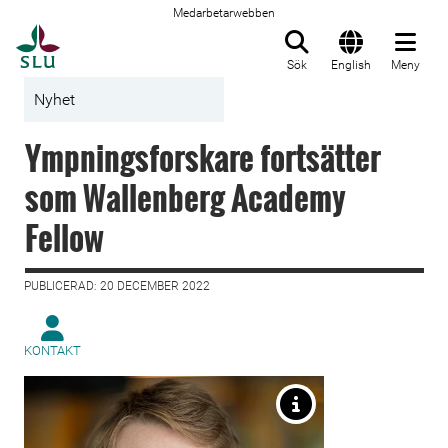
Medarbetarwebben
Till startsida
Sök
English
Meny
Nyhet
Ympningsforskare fortsätter
som Wallenberg Academy
Fellow
PUBLICERAD: 20 DECEMBER 2022
KONTAKT