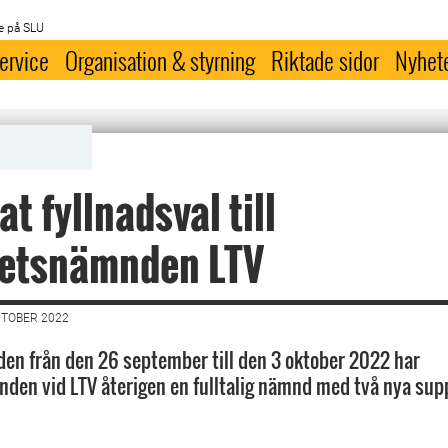
e på SLU
ervice
Organisation & styrning
Riktade sidor
Nyhet
at fyllnadsval till
tetsnämnden LTV
KTOBER 2022
oden från den 26 september till den 3 oktober 2022 har
den vid LTV återigen en fulltalig nämnd med två nya sup