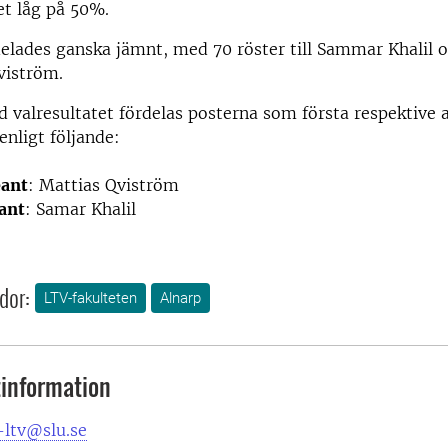
et låg på 50%.
elades ganska jämnt, med 70 röster till Sammar Khalil o
Qviström.
d valresultatet fördelas posterna som första respektive 
enligt följande:
eant
: Mattias Qviström
ant
: Samar Khalil
dor:
LTV-fakulteten
Alnarp
information
-ltv@slu.se