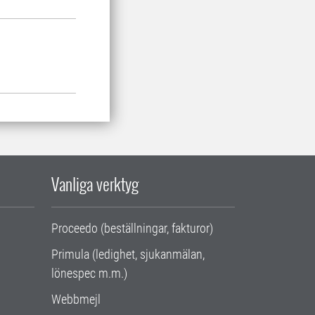
Vanliga verktyg
Proceedo (beställningar, fakturor)
Primula (ledighet, sjukanmälan,
lönespec m.m.)
Webbmejl