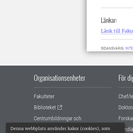
Länkar:
Länk till Fa
SIDANSVARIG:
INT
Organisationsenheter
För d
Fakulteter
Chef/l
Biblioteket
Doktor
Centrumbildningar och
Forska
samarbetsprojekt
Denna webbplats använder kakor (cookies), som
Handlä