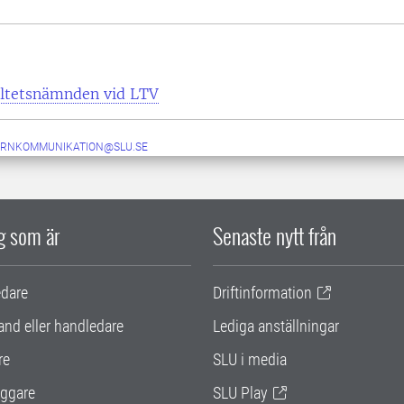
kultetsnämnden vid LTV
ERNKOMMUNIKATION@SLU.SE
ig som är
Senaste nytt från
edare
Driftinformation
and eller handledare
Lediga anställningar
re
SLU i media
ggare
SLU Play