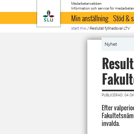
Medarbetarwebben
Information och service för medarbetar
Till startsida
Min anställning
Stöd & s
start mw
/
Reslutat fyllnadsval LTV
Nyhet
Result
Fakul
PUBLICERAD: 04 O
Efter valperi
Fakultetsnämn
invalda.