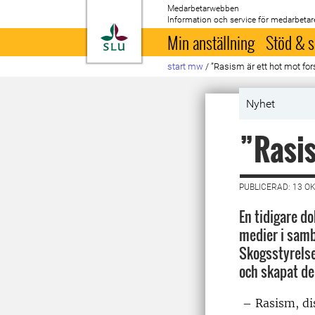
Medarbetarwebben
Information och service för medarbetar
Till startsida
Min anställning
Stöd & s
start mw
/
”Rasism är ett hot mot for
Nyhet
”Rasis
PUBLICERAD: 13 O
En tidigare d
medier i samb
Skogsstyrelse
och skapat de
– Rasism, dis