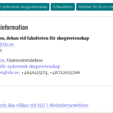
för sydsvensk skogsvetenskap
S-fakulteten
Nyheter för SLU:s m
information
on, d
ekan vid fakulteten för skogsvetenskap
@slu.se
2
on,
Universitetslektor
 för sydsvensk skogsvetenskap
on@slu.se
,
+4640415173, +46722025706
och lika villkor vid SLU | Medarbetarwebben