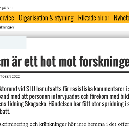
e på SLU
ervice
Organisation & styrning
Riktade sidor
Nyhet
skningen”
m är ett hot mot forskning
KTOBER 2022
oktorand vid SLU har utsatts för rasistiska kommentarer i 
and med att personen intervjuades och förekom med bild
ns tidning Skogseko. Händelsen har fått stor spridning i 
batt.
kriminering och kränkningar hör inte hemma i det offen