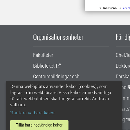
SIDANSVARIG:
ANN
Organisationsenheter
För d
Fakulteter
Chef/l
Biblioteket
Doktor
Centrumbildningar och
Forska
samarbetsprojekt
Denna webbplats använder kakor (cookies), som
Handlä
lagras i din webbläsare. Vissa kakor är nödvändiga
Gemensamma verksamhetsstödet
Kommu
för att webbplatsen ska fungera korrekt. Andra är
valbara.
SLU Holding
Lärare/
Hantera valbara kakor
Progra
Tillåt bara nödvändiga kakor