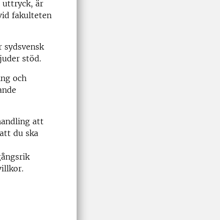
 uttryck, är
vid fakulteten
r sydsvensk
juder stöd.
ing och
kande
andling att
att du ska
gångsrik
illkor.