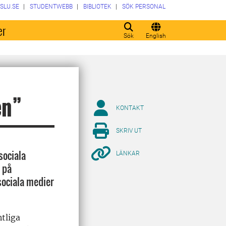
SLU.SE
STUDENTWEBB
BIBLIOTEK
SÖK PERSONAL
er
Sök
English
en”
KONTAKT
SKRIV UT
sociala
LÄNKAR
 på
sociala medier
tliga