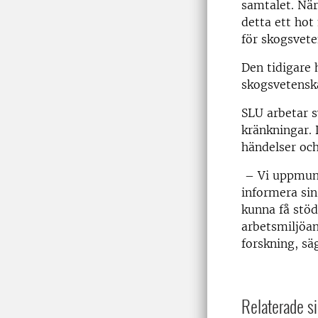
samtalet. När
detta ett hot
för skogsvet
Den tidigare 
skogsvetensk
SLU arbetar s
kränkningar. 
händelser och
– Vi uppmunt
informera sin
kunna få stöd
arbetsmiljöa
forskning, sä
Relaterade si