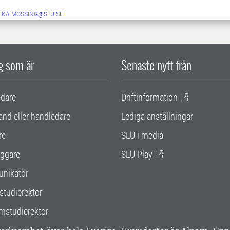
IKA.MOSSING@SLU.SE
ig som är
Senaste nytt från
edare
Driftinformation
and eller handledare
Lediga anställningar
re
SLU i media
ggare
SLU Play
nikatör
studierektor
mstudierektor