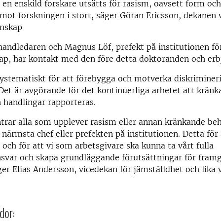
 en enskild forskare utsätts för rasism, oavsett form och
 mot forskningen i stort, säger Göran Ericsson, dekanen 
enskap
handledaren och Magnus Löf, prefekt på institutionen fö
ap, har kontakt med den före detta doktoranden och erb
ystematiskt för att förebygga och motverka diskriminer
Det är avgörande för det kontinuerliga arbetet att krän
 handlingar rapporteras.
rar alla som upplever rasism eller annan kränkande beh
 närmsta chef eller prefekten på institutionen. Detta för 
 och för att vi som arbetsgivare ska kunna ta vårt fulla
nsvar och skapa grundläggande förutsättningar för fram
ger Elias Andersson, vicedekan för jämställdhet och lika v
dor: