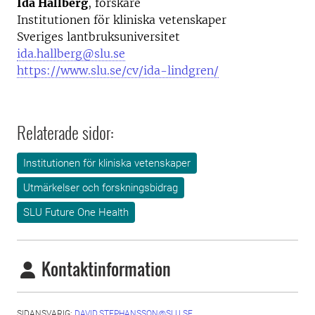
Ida Hallberg
, forskare
Institutionen för kliniska vetenskaper
Sveriges lantbruksuniversitet
ida.hallberg@slu.se
https://www.slu.se/cv/ida-lindgren/
Relaterade sidor:
Institutionen för kliniska vetenskaper
Utmärkelser och forskningsbidrag
SLU Future One Health
Kontaktinformation
SIDANSVARIG:
DAVID.STEPHANSSON@SLU.SE