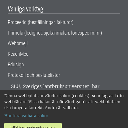
Vanliga verktyg
Proceedo (beställningar, fakturor)
Primula (ledighet, sjukanmälan, lönespec m.m.)
Webbmejl
ReachMee
Edusign
Protokoll och beslutslistor
SLU, Sveriges lantbruksuniversitet, har
verksamhet över hela Sverige. Huvudorter är
Denna webbplats använder kakor (cookies), som lagras i din
Alnarp, Uppsala och Umeå.
SLU är
webbläsare. Vissa kakor är nödvändiga för att webbplatsen
miljöcertifierat enligt ISO 14001. •
Telefon:
ska fungera korrekt. Andra är valbara.
018-67 10 00 • Org nr: 202100-2817 •
Om
Hantera valbara kakor
medarbetarwebben
•
SLU:s fakturaadress
•
Om SLU:s webbplatser
•
Vid KRIS
Tillåt bara nödvändiga kakor