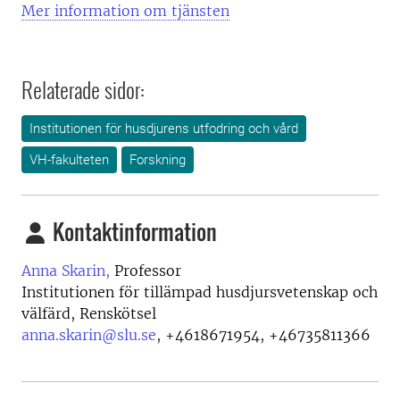
Mer information om tjänsten
Relaterade sidor:
Institutionen för husdjurens utfodring och vård
VH-fakulteten
Forskning
Kontaktinformation
Anna Skarin,
Professor
Institutionen för tillämpad husdjursvetenskap och
välfärd, Renskötsel
anna.skarin@slu.se
,
+4618671954, +46735811366