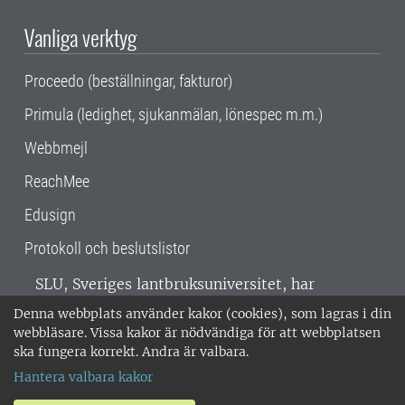
Vanliga verktyg
Proceedo (beställningar, fakturor)
Primula (ledighet, sjukanmälan, lönespec m.m.)
Webbmejl
ReachMee
Edusign
Protokoll och beslutslistor
SLU, Sveriges lantbruksuniversitet, har
verksamhet över hela Sverige. Huvudorter är
Denna webbplats använder kakor (cookies), som lagras i din
Alnarp, Uppsala och Umeå.
SLU är
webbläsare. Vissa kakor är nödvändiga för att webbplatsen
miljöcertifierat enligt ISO 14001. •
Telefon:
ska fungera korrekt. Andra är valbara.
018-67 10 00 • Org nr: 202100-2817 •
Om
Hantera valbara kakor
medarbetarwebben
•
SLU:s fakturaadress
•