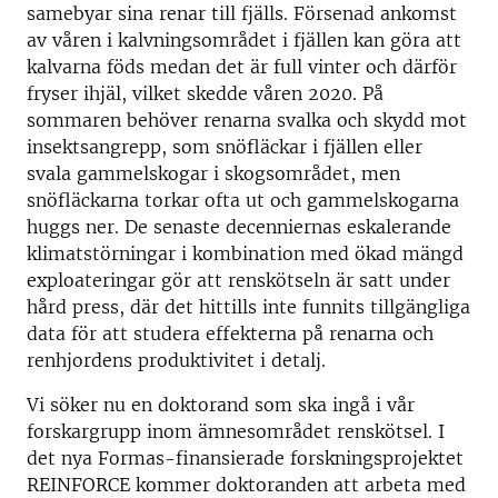
samebyar sina renar till fjälls. Försenad ankomst
av våren i kalvningsområdet i fjällen kan göra att
kalvarna föds medan det är full vinter och därför
fryser ihjäl, vilket skedde våren 2020. På
sommaren behöver renarna svalka och skydd mot
insektsangrepp, som snöfläckar i fjällen eller
svala gammelskogar i skogsområdet, men
snöfläckarna torkar ofta ut och gammelskogarna
huggs ner. De senaste decenniernas eskalerande
klimatstörningar i kombination med ökad mängd
exploateringar gör att renskötseln är satt under
hård press, där det hittills inte funnits tillgängliga
data för att studera effekterna på renarna och
renhjordens produktivitet i detalj.
Vi söker nu en doktorand som ska ingå i vår
forskargrupp inom ämnesområdet renskötsel. I
det nya Formas-finansierade forskningsprojektet
REINFORCE kommer doktoranden att arbeta med