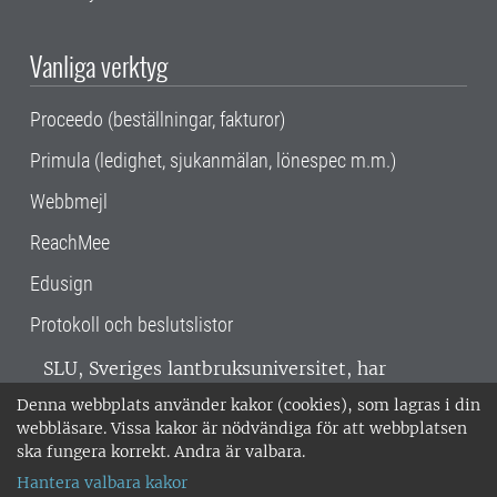
Vanliga verktyg
Proceedo (beställningar, fakturor)
Primula (ledighet, sjukanmälan, lönespec m.m.)
Webbmejl
ReachMee
Edusign
Protokoll och beslutslistor
SLU, Sveriges lantbruksuniversitet, har
verksamhet över hela Sverige. Huvudorter är
Denna webbplats använder kakor (cookies), som lagras i din
Alnarp, Uppsala och Umeå.
SLU är
webbläsare. Vissa kakor är nödvändiga för att webbplatsen
miljöcertifierat enligt ISO 14001. •
Telefon:
ska fungera korrekt. Andra är valbara.
018-67 10 00 • Org nr: 202100-2817 •
Om
Hantera valbara kakor