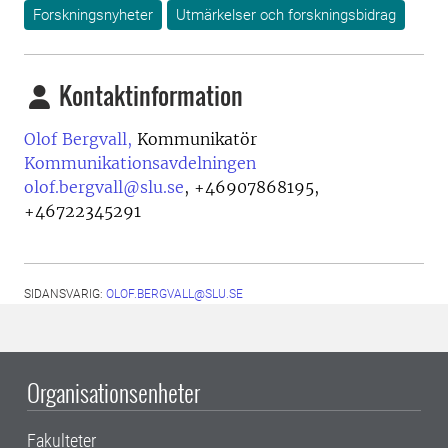
Forskningsnyheter
Utmärkelser och forskningsbidrag
Kontaktinformation
Olof Bergvall,
Kommunikatör
Kommunikationsavdelningen
olof.bergvall@slu.se
,
+46907868195,
+46722345291
SIDANSVARIG:
OLOF.BERGVALL@SLU.SE
Organisationsenheter
Fakulteter