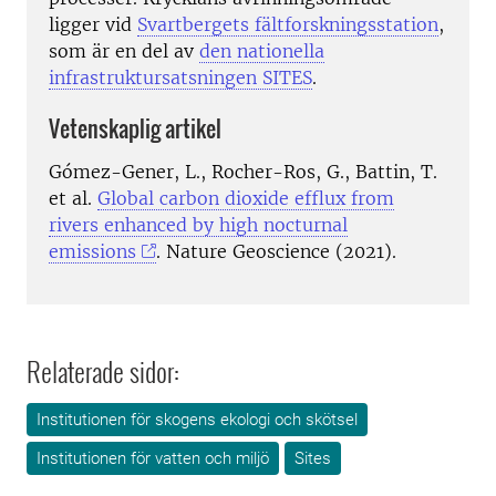
ligger vid
Svartbergets fältforskningsstation
,
som är en del av
den nationella
infrastruktursatsningen SITES
.
Vetenskaplig artikel
Gómez-Gener, L., Rocher-Ros, G., Battin, T.
et al.
Global carbon dioxide efflux from
rivers enhanced by high nocturnal
emissions
. Nature Geoscience (2021).
Relaterade sidor:
Institutionen för skogens ekologi och skötsel
Institutionen för vatten och miljö
Sites