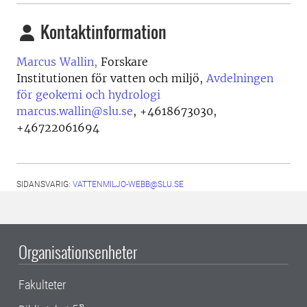
Kontaktinformation
Marcus Wallin,
Forskare
Institutionen för vatten och miljö,
Avdelningen
för geokemi och hydrologi
marcus.wallin@slu.se
,
+4618673030,
+46722061694
SIDANSVARIG:
VATTENMILJO-WEBB@SLU.SE
Organisationsenheter
Fakulteter