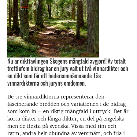
Nu är dikttävlingen Skogens mångfald avgjord! Av totalt
trettiofem bidrag har en jury valt ut två vinnardikter och
en dikt som får ett hedersomnämnande. Läs
vinnardikterna och juryns omdömen.
De tre vinnardikterna representerar den
fascinerande bredden och variationen i de bidrag
som kom in – en riktig mångfald i uttryck! Det är
korta dikter och långa dikter, en del på engelska
men de flesta på svenska. Vissa med rim och
rytm, andra helt obundna av versmått, och fria i