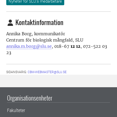
Nyheter för SLU:s medarbetare
Kontaktinformation
Annika Borg, kommunikatör
Centrum för biologisk mångfald, SLU
annika.m.borg@slu.se
, 018-67
12 12
, 072-522 03
23
SIDANSVARIG:
CBM-WEBMASTER@SLU.SE
Organisationsenheter
Fakulteter