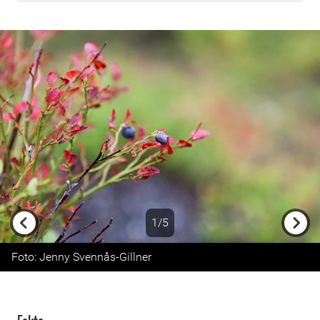
1/5
Previous
Next
Foto: Jenny Svennås-Gillner