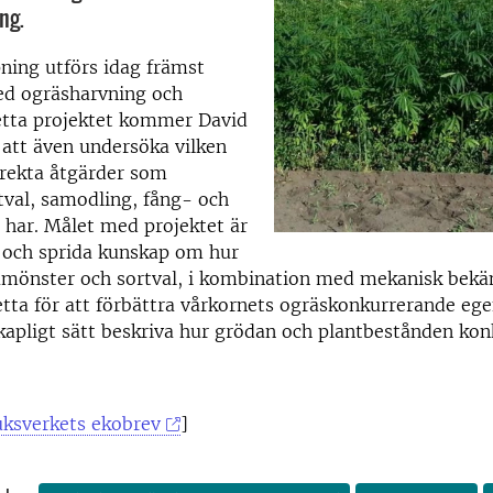
ng.
ing utförs idag främst
d ogräsharvning och
detta projektet kommer David
att även undersöka vilken
irekta åtgärder som
rtval, samodling, fång- och
 har. Målet med projektet är
a och sprida kunskap om hur
såmönster och sortval, i kombination med mekanisk bek
tta för att förbättra vårkornets ogräskonkurrerande eg
kapligt sätt beskriva hur grödan och plantbestånden ko
uksverkets ekobrev
]