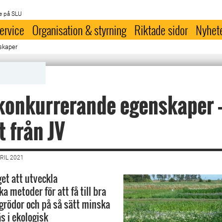
e på SLU
ervice
Organisation & styrning
Riktade sidor
Nyhet
skaper
onkurrerande egenskaper -
t från JV
RIL 2021
get att utveckla
a metoder för att få till bra
 grödor och på så sätt minska
 i ekologisk