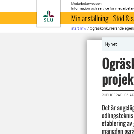
Medarbetarwebben
Information och service för medarbetar
Till startsida
Min anställning
Stöd & s
start mw
/
Ogräskonkurrerande egen
Nyhet
Ogräsk
projek
PUBLICERAD: 06 AP
Det är angelä
odlingsteknisk
etablering av
mängden ogräs