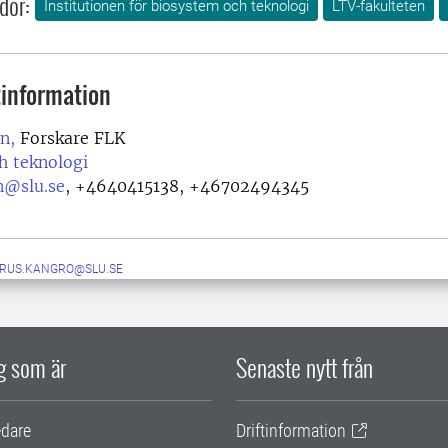
dor:
Institutionen för biosystem och teknologi
LTV-fakulteten
information
n,
Forskare FLK
h teknologi
n@slu.se
,
+4640415138, +46702494345
RUS.KANGRO@SLU.SE
ig som är
Senaste nytt från
edare
Driftinformation