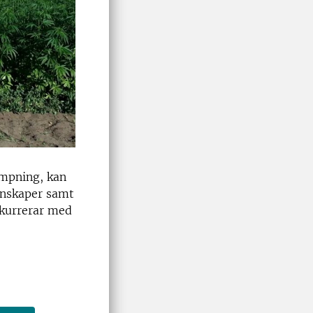
ämpning, kan
enskaper samt
nkurrerar med