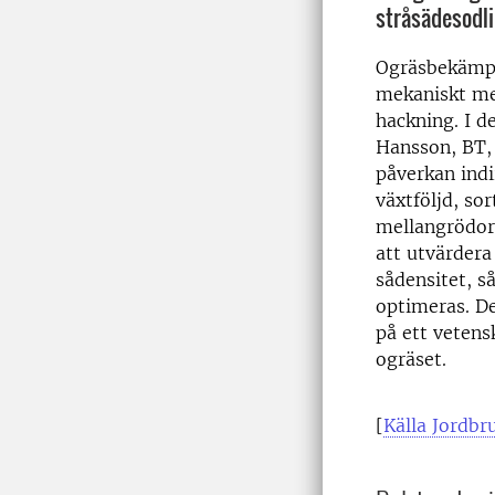
stråsädesodli
Ogräsbekämpn
mekaniskt me
hackning. I 
Hansson, BT, 
påverkan ind
växtföljd, so
mellangrödor
att utvärder
sådensitet, 
optimeras. De
på ett vetens
ogräset.
[
Källa Jordbr