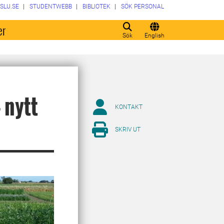
SLU.SE
STUDENTWEBB
BIBLIOTEK
SÖK PERSONAL
er
Sök
English
 nytt
KONTAKT
SKRIV UT