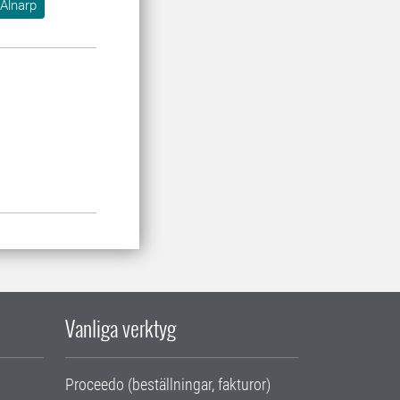
Alnarp
Vanliga verktyg
Proceedo (beställningar, fakturor)