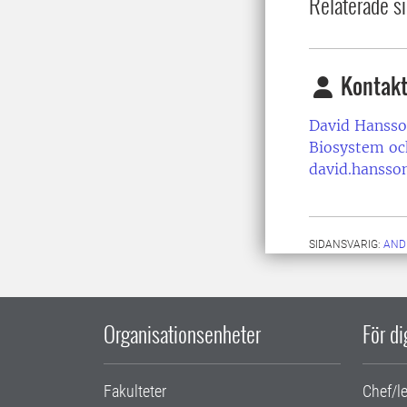
Relaterade si
Kontakt
David Hansso
Biosystem oc
david.hansso
SIDANSVARIG:
AND
Organisationsenheter
För d
Fakulteter
Chef/l