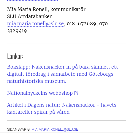
Mia Maria Ronell, kommunikatör
SLU Artdatabanken
mia.maria.ronell@slu.se
,
018-672689, 070-
3329419
Länkar:
Boksläpp: Nakensnäckor in på bara skinnet, ett
digitalt föredrag i samarbete med Göteborgs
naturhistoriska museum.
Nationalnyckelns webbshop
Artikel i Dagens natur: Nakensnäckor - havets
kantareller spirar på våren
SIDANSVARIG:
MIA.MARIA.RONELL@SLU.SE