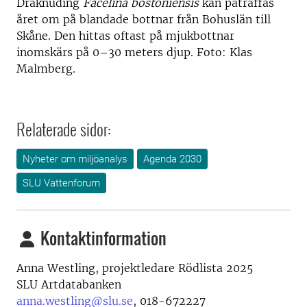
Draknuding
Facelina bostoniensis
kan påträffas
året om på blandade bottnar från Bohuslän till
Skåne. Den hittas oftast på mjukbottnar
inomskärs på 0–30 meters djup. Foto: Klas
Malmberg.
Relaterade sidor:
Nyheter om miljöanalys
Agenda 2030
SLU Vattenforum
Kontaktinformation
Anna Westling, projektledare Rödlista 2025
SLU Artdatabanken
anna.westling@slu.se
, 018-672227