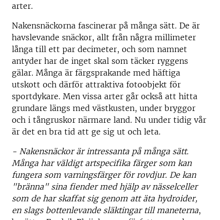
arter.
Nakensnäckorna fascinerar på många sätt. De är
havslevande snäckor, allt från några millimeter
långa till ett par decimeter, och som namnet
antyder har de inget skal som täcker ryggens
gälar. Många är färgsprakande med häftiga
utskott och därför attraktiva fotoobjekt för
sportdykare. Men vissa arter går också att hitta
grundare längs med västkusten, under bryggor
och i tångruskor närmare land. Nu under tidig vår
är det en bra tid att ge sig ut och leta.
- Nakensnäckor är intressanta på många sätt.
Många har väldigt artspecifika färger som kan
fungera som varningsfärger för rovdjur. De kan
"bränna" sina fiender med hjälp av nässelceller
som de har skaffat sig genom att äta hydroider,
en slags bottenlevande släktingar till maneterna
,