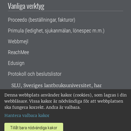
Vanliga verktyg
Proceedo (beställningar, fakturor)
Primula (ledighet, sjukanmälan, lönespec m.m.)
Webbmejl
ReachMee
Edusign
Protokoll och beslutslistor
SLU, Sveriges lantbruksuniversitet, har
verksamhet över hela Sverige. Huvudorter är
Denna webbplats använder kakor (cookies), som lagras i din
Alnarp, Uppsala och Umeå.
SLU är
webbläsare. Vissa kakor är nödvändiga för att webbplatsen
miljöcertifierat enligt ISO 14001. •
Telefon:
ska fungera korrekt. Andra är valbara.
018-67 10 00 • Org nr: 202100-2817 •
Om
Hantera valbara kakor
medarbetarwebben
•
SLU:s fakturaadress
•
Om SLU:s webbplatser
•
Vid KRIS
Tillåt bara nödvändiga kakor