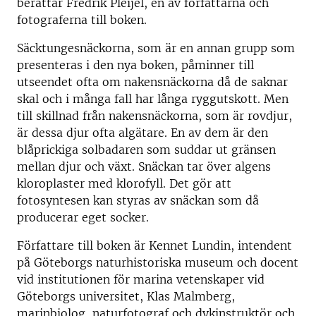
berättar Fredrik Pleijel, en av författarna och
fotograferna till boken.
Säcktungesnäckorna, som är en annan grupp som
presenteras i den nya boken, påminner till
utseendet ofta om nakensnäckorna då de saknar
skal och i många fall har långa ryggutskott. Men
till skillnad från nakensnäckorna, som är rovdjur,
är dessa djur ofta algätare. En av dem är den
blåprickiga solbadaren som suddar ut gränsen
mellan djur och växt. Snäckan tar över algens
kloroplaster med klorofyll. Det gör att
fotosyntesen kan styras av snäckan som då
producerar eget socker.
Författare till boken är Kennet Lundin, intendent
på Göteborgs naturhistoriska museum och docent
vid institutionen för marina vetenskaper vid
Göteborgs universitet, Klas Malmberg,
marinbiolog, naturfotograf och dykinstruktör och